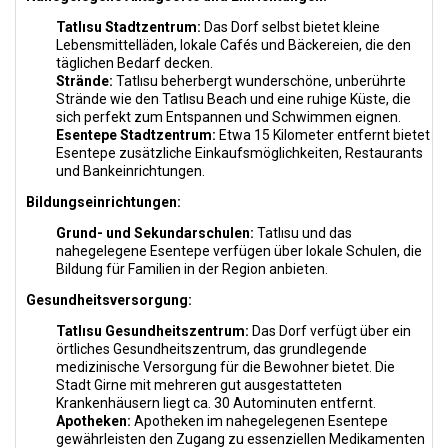
Tatlısu Stadtzentrum:
Das Dorf selbst bietet kleine
Lebensmittelläden, lokale Cafés und Bäckereien, die den
täglichen Bedarf decken.
Strände:
Tatlısu beherbergt wunderschöne, unberührte
Strände wie den Tatlısu Beach und eine ruhige Küste, die
sich perfekt zum Entspannen und Schwimmen eignen.
Esentepe Stadtzentrum:
Etwa 15 Kilometer entfernt bietet
Esentepe zusätzliche Einkaufsmöglichkeiten, Restaurants
und Bankeinrichtungen.
Bildungseinrichtungen:
Grund- und Sekundarschulen:
Tatlısu und das
nahegelegene Esentepe verfügen über lokale Schulen, die
Bildung für Familien in der Region anbieten.
Gesundheitsversorgung:
Tatlısu Gesundheitszentrum:
Das Dorf verfügt über ein
örtliches Gesundheitszentrum, das grundlegende
medizinische Versorgung für die Bewohner bietet. Die
Stadt Girne mit mehreren gut ausgestatteten
Krankenhäusern liegt ca. 30 Autominuten entfernt.
Apotheken:
Apotheken im nahegelegenen Esentepe
gewährleisten den Zugang zu essenziellen Medikamenten