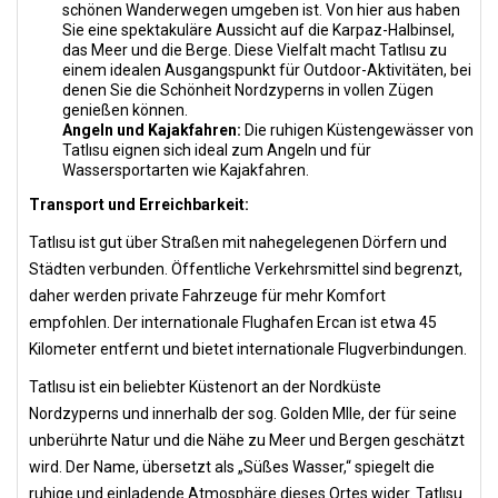
schönen Wanderwegen umgeben ist. Von hier aus haben
Sie eine spektakuläre Aussicht auf die Karpaz-Halbinsel,
das Meer und die Berge. Diese Vielfalt macht Tatlısu zu
einem idealen Ausgangspunkt für Outdoor-Aktivitäten, bei
denen Sie die Schönheit Nordzyperns in vollen Zügen
genießen können.
Angeln und Kajakfahren:
Die ruhigen Küstengewässer von
Tatlısu eignen sich ideal zum Angeln und für
Wassersportarten wie Kajakfahren.
Transport und Erreichbarkeit:
Tatlısu ist gut über Straßen mit nahegelegenen Dörfern und
Städten verbunden. Öffentliche Verkehrsmittel sind begrenzt,
daher werden private Fahrzeuge für mehr Komfort
empfohlen. Der internationale Flughafen Ercan ist etwa 45
Kilometer entfernt und bietet internationale Flugverbindungen.
Tatlısu ist ein beliebter Küstenort an der Nordküste
Nordzyperns und innerhalb der sog. Golden MIle, der für seine
unberührte Natur und die Nähe zu Meer und Bergen geschätzt
wird. Der Name, übersetzt als „Süßes Wasser,“ spiegelt die
ruhige und einladende Atmosphäre dieses Ortes wider. Tatlısu