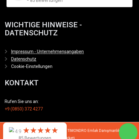
85 Bewertungen
WICHTIGE HINWEISE -
DATENSCHUTZ
Impressum - Unternehmensangaben
Datenschutz
Cookie-Einstellungen
KONTAKT
Rufen Sie uns an:
+9 (0850) 372 4277
★
★
★
★
★
★
★
★
★
★
© 2007 - 2026 All rights reserved by TIMONDRO Emlak Danışmanlık Limited
4.9
85 Bewertungen
Şirketi