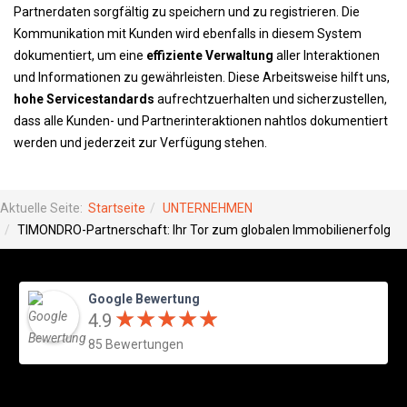
Partnerdaten sorgfältig zu speichern und zu registrieren. Die
Kommunikation mit Kunden wird ebenfalls in diesem System
dokumentiert, um eine
effiziente Verwaltung
aller Interaktionen
und Informationen zu gewährleisten. Diese Arbeitsweise hilft uns,
hohe Servicestandards
aufrechtzuerhalten und sicherzustellen,
dass alle Kunden- und Partnerinteraktionen nahtlos dokumentiert
werden und jederzeit zur Verfügung stehen.
Aktuelle Seite:
Startseite
UNTERNEHMEN
TIMONDRO-Partnerschaft: Ihr Tor zum globalen Immobilienerfolg
Google Bewertung
★
★
★
★
★
★
★
★
★
★
4.9
85 Bewertungen