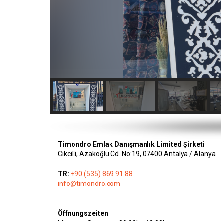
Timondro Emlak Danışmanlık Limited Şirketi
Cikcilli, Azakoğlu Cd. No:19, 07400 Antalya / Alanya
TR:
+90 (535) 869 91 88
info@timondro.com
Öffnungszeiten