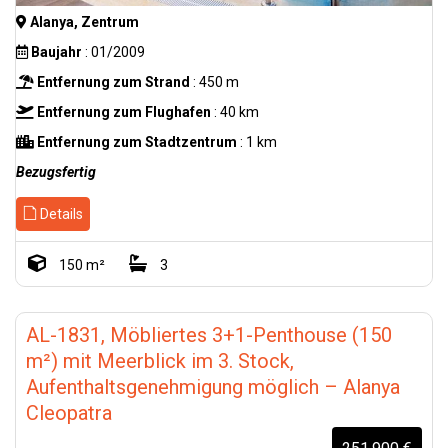
#TürkeiImmobilien
Alanya, Zentrum
#ImmobilieInDerTürkei
#IstanbulImmobilien
Baujahr
: 01/2009
#AntalyaImmobilien
Entfernung zum Strand
: 450 m
#AlanyaImmobilien
#TürkeiInvestment
Entfernung zum Flughafen
: 40 km
#ImmobilienKaufen
#TürkischeImmobilien
Entfernung zum Stadtzentrum
: 1 km
#Auslandsimmobilien
Bezugsfertig
Details
150 m²
3
AL-1831, Möbliertes 3+1-Penthouse (150
m²) mit Meerblick im 3. Stock,
Aufenthaltsgenehmigung möglich – Alanya
Cleopatra