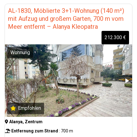
AL-1830, Möblierte 3+1-Wohnung (140 m²)
mit Aufzug und großem Garten, 700 m vom
Meer entfernt – Alanya Kleopatra
212.300 €
Wohnung
Empfohlen
Alanya, Zentrum
Entfernung zum Strand
: 700 m