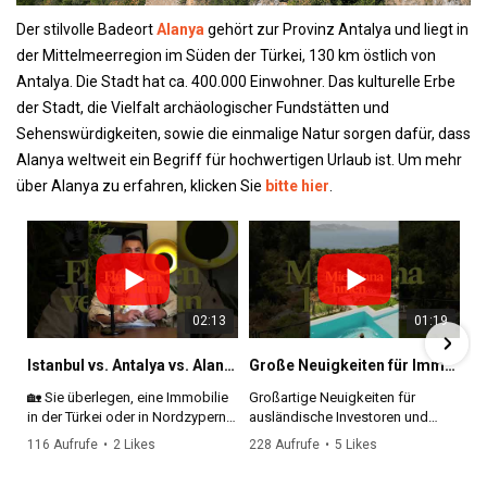
Der stilvolle Badeort
Alanya
gehört zur Provinz Antalya und liegt in
der Mittelmeerregion im Süden der Türkei, 130 km östlich von
Antalya. Die Stadt hat ca. 400.000 Einwohner. Das kulturelle Erbe
der Stadt, die Vielfalt archäologischer Fundstätten und
Sehenswürdigkeiten, sowie die einmalige Natur sorgen dafür, dass
Alanya weltweit ein Begriff für hochwertigen Urlaub ist. Um mehr
über Alanya zu erfahren, klicken Sie
bitte hier
.
02:13
02:16
01:19
02:41
So wählen ausländische Käufer eine vertrauenswürdige Immobilienagentur in der Türkei
Istanbul vs. Antalya vs. Alanya vs. Nordzypern 🇹🇷🇨🇾 Wo lohnt sich der Immobilienkauf 2026?
Türkei Neues Steuerparadies
Große Neuigkeiten für Immobilienkäufer in der Türkei | Geschlossene Stadtviertel wieder offen
🏡 Sie überlegen, eine Immobilie
Der Kauf einer Immobilie in der
Großartige Neuigkeiten für
Wird die Türkei zum neuen
in der Türkei oder in Nordzypern
Türkei kann eine große Chance
ausländische Investoren und
Steuerparadies für internationale
zu kaufen?
sein. Gleichzeitig ist die Wahl der
Immobilienkäufer in der Türkei!
Investoren und Auswanderer?
116 Aufrufe
230 Aufrufe
•
•
2 Likes
0 Likes
228 Aufrufe
414 Aufrufe
•
•
5 Likes
10 Likes
richtigen Immobilienagentur einer
•
•
0 Kommentare
0 Kommentare
•
•
0 Kommentare
1 Kommentare
In diesem Video vergleichen wir
der wichtigsten Schritte für einen
Die Türkei hat die
In diesem Video sprechen wir