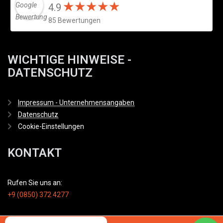
★
★
★
★
★
★
★
★
★
★
4.9
85 Bewertungen
WICHTIGE HINWEISE -
DATENSCHUTZ
Impressum - Unternehmensangaben
Datenschutz
Cookie-Einstellungen
KONTAKT
Rufen Sie uns an:
+9 (0850) 372 4277