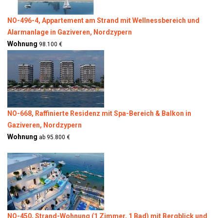
NO-496-4, Appartement am Strand mit Wellnessbereich und
Alarmanlage in Gaziveren, Nordzypern
Wohnung
98.100 €
NO-668, Raffinierte Residenz mit Spa-Bereich & Balkon in
Gaziveren, Nordzypern
Wohnung
ab 95.800 €
NO-450, Strand-Wohnung (1 Zimmer, 1 Bad) mit Bergblick und