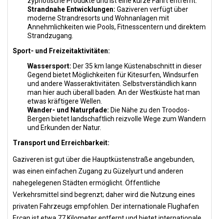
zypriotische Produkte und ist eine kurze Fahrt entfernt.
Strandnahe Entwicklungen:
Gaziveren verfügt über
moderne Strandresorts und Wohnanlagen mit
Annehmlichkeiten wie Pools, Fitnesscentern und direktem
Strandzugang.
Sport- und Freizeitaktivitäten:
Wassersport:
Der 35 km lange Küstenabschnitt in dieser
Gegend bietet Möglichkeiten für Kitesurfen, Windsurfen
und andere Wasseraktivitäten. Selbstverständlich kann
man hier auch überall baden. An der Westküste hat man
etwas kräftigere Wellen.
Wander- und Naturpfade:
Die Nähe zu den Troodos-
Bergen bietet landschaftlich reizvolle Wege zum Wandern
und Erkunden der Natur.
Transport und Erreichbarkeit:
Gaziveren ist gut über die Hauptküstenstraße angebunden,
was einen einfachen Zugang zu Güzelyurt und anderen
nahegelegenen Städten ermöglicht. Öffentliche
Verkehrsmittel sind begrenzt; daher wird die Nutzung eines
privaten Fahrzeugs empfohlen. Der internationale Flughafen
Ercan ist etwa 77 Kilometer entfernt und bietet internationale