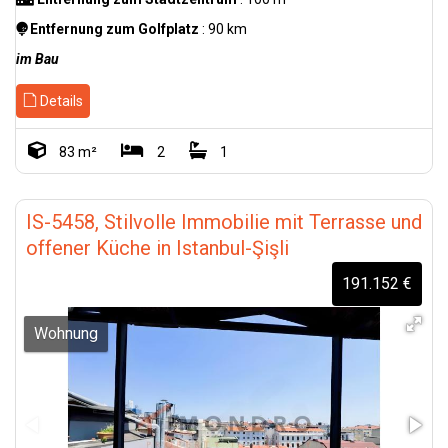
Entfernung zum Golfplatz
: 90 km
im Bau
Details
83 m²
2
1
IS-5458, Stilvolle Immobilie mit Terrasse und
offener Küche in Istanbul-Şişli
191.152 €
Wohnung