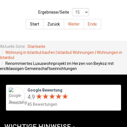
Ergebnisse/Seite
Start
Zurück
Weiter
Ende
Aktuelle Seite:
Startseite
Wohnung in Istanbul kaufen | Istanbul Wohnungen | Wohnungen in
Istanbul
Renommiertes Luxuswohnprojekt im Herzen von Beykoz mit
erstklassigen Gemeinschaftseinrichtungen
Google Bewertung
★
★
★
★
★
★
★
★
★
★
4.9
85 Bewertungen
WICHTIGE HINWEISE -