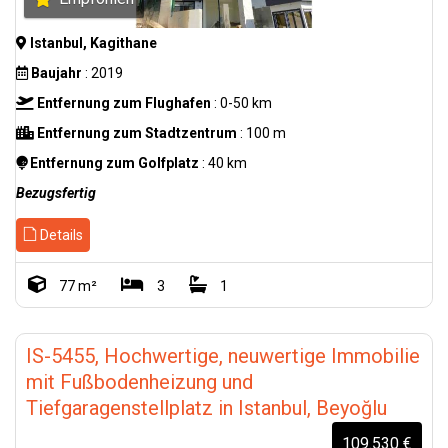
Istanbul, Kagithane
Baujahr
: 2019
Entfernung zum Flughafen
: 0-50 km
Entfernung zum Stadtzentrum
: 100 m
Entfernung zum Golfplatz
: 40 km
Bezugsfertig
Details
77 m²
3
1
IS-5455, Hochwertige, neuwertige Immobilie
mit Fußbodenheizung und
Tiefgaragenstellplatz in Istanbul, Beyoğlu
109.530 €