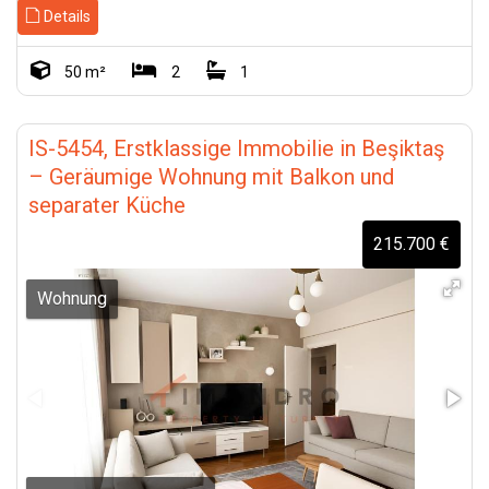
Details
50 m²
2
1
IS-5454, Erstklassige Immobilie in Beşiktaş
– Geräumige Wohnung mit Balkon und
separater Küche
215.700 €
Wohnung