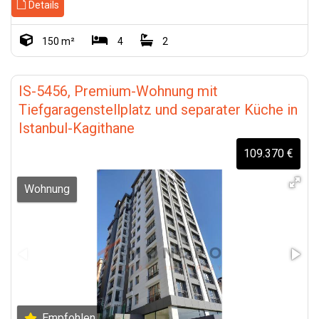
Details
150 m²
4
2
IS-5456, Premium-Wohnung mit
Tiefgaragenstellplatz und separater Küche in
Istanbul-Kagithane
109.370 €
Wohnung
Empfohlen