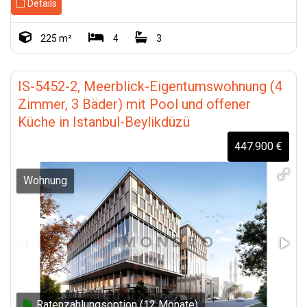
Details
225 m²
4
3
IS-5452-2, Meerblick-Eigentumswohnung (4
Zimmer, 3 Bäder) mit Pool und offener
Küche in Istanbul-Beylikdüzü
447.900 €
Wohnung
Ratenzahlungsoption (12 Monate)