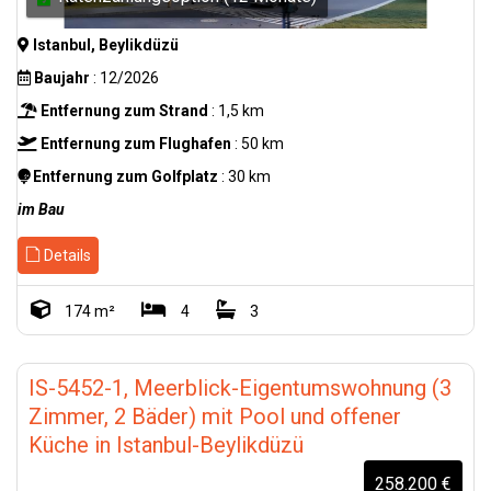
Istanbul, Beylikdüzü
Baujahr
: 12/2026
Entfernung zum Strand
: 1,5 km
Entfernung zum Flughafen
: 50 km
Entfernung zum Golfplatz
: 30 km
im Bau
Details
174 m²
4
3
IS-5452-1, Meerblick-Eigentumswohnung (3
Zimmer, 2 Bäder) mit Pool und offener
Küche in Istanbul-Beylikdüzü
258.200 €