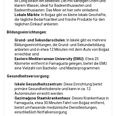
ist Long Beach ein beliebtes Ziel mit sandigen Ufern und
klarem Wasser, ideal für Badeenthusiasten und
Badeenthusiasten. Das Meer ist hier sehr einladend. .
Lokale Märkte:
In Boğaz gibt es kleine lokale Geschäfte,
die tägliche Bedarfsartikel und frische Produkte für den
täglichen Einkauf anbieten.
Bildungseinrichtungen:
Grund- und Sekundarschulen:
In Iskele gibt es mehrere
Bildungseinrichtungen, die Grund- und Sekundarbildung
anbieten und in etwa 12 Minuten mit dem Auto von Boğaz
erreichbar sind.
Eastern Mediterranean University (EMU):
Etwa 25
Kilometer entfernt in Famagusta gelegen, bietet die EMU
eine Vielzahl von Bachelor- und Masterprogrammen.
Gesundheitsversorgung:
Iskele Gesundheitszentrum:
Diese Einrichtung bietet
primäre Gesundheitsdienste und kann in ca. 12
Autominuten erreicht werden.
Gazimağusa Staatskrankenhaus:
Dieses Krankenhaus in
Famagusta, etwa 30 Minuten Fahrt von Boğaz entfernt,
bietet umfassende medizinische Dienstleistungen,
einschließlich Notfallversorgung.