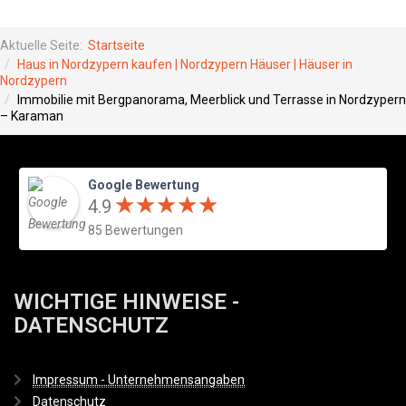
Aktuelle Seite:
Startseite
Haus in Nordzypern kaufen | Nordzypern Häuser | Häuser in
Nordzypern
Immobilie mit Bergpanorama, Meerblick und Terrasse in Nordzypern
– Karaman
Google Bewertung
★
★
★
★
★
★
★
★
★
★
4.9
85 Bewertungen
WICHTIGE HINWEISE -
DATENSCHUTZ
Impressum - Unternehmensangaben
Datenschutz