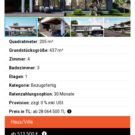
Quadratmeter:
205 m²
Grundstücksgröße:
437 m²
Zimmer:
4
Badezimmer:
3
Etagen:
1
Kategorie:
Bezugsfertig
Ratenzahlungsoption:
30 Monate
Provision:
zzgl. 0 % inkl. USt.
Preis in TL:
ab 28.064.500 TL
Haus/Villa
ab 513.500 €