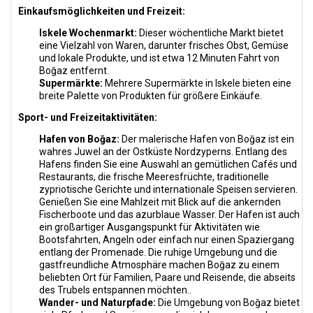
Einkaufsmöglichkeiten und Freizeit:
Iskele Wochenmarkt:
Dieser wöchentliche Markt bietet
eine Vielzahl von Waren, darunter frisches Obst, Gemüse
und lokale Produkte, und ist etwa 12 Minuten Fahrt von
Boğaz entfernt.
Supermärkte:
Mehrere Supermärkte in Iskele bieten eine
breite Palette von Produkten für größere Einkäufe.
Sport- und Freizeitaktivitäten:
Hafen von Boğaz:
Der malerische Hafen von Boğaz ist ein
wahres Juwel an der Ostküste Nordzyperns. Entlang des
Hafens finden Sie eine Auswahl an gemütlichen Cafés und
Restaurants, die frische Meeresfrüchte, traditionelle
zypriotische Gerichte und internationale Speisen servieren.
Genießen Sie eine Mahlzeit mit Blick auf die ankernden
Fischerboote und das azurblaue Wasser. Der Hafen ist auch
ein großartiger Ausgangspunkt für Aktivitäten wie
Bootsfahrten, Angeln oder einfach nur einen Spaziergang
entlang der Promenade. Die ruhige Umgebung und die
gastfreundliche Atmosphäre machen Boğaz zu einem
beliebten Ort für Familien, Paare und Reisende, die abseits
des Trubels entspannen möchten..
Wander- und Naturpfade:
Die Umgebung von Boğaz bietet