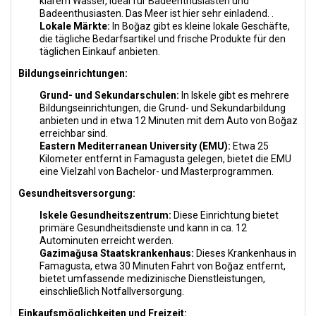
klarem Wasser, ideal für Badeenthusiasten und
Badeenthusiasten. Das Meer ist hier sehr einladend. .
Lokale Märkte:
In Boğaz gibt es kleine lokale Geschäfte,
die tägliche Bedarfsartikel und frische Produkte für den
täglichen Einkauf anbieten.
Bildungseinrichtungen:
Grund- und Sekundarschulen:
In Iskele gibt es mehrere
Bildungseinrichtungen, die Grund- und Sekundarbildung
anbieten und in etwa 12 Minuten mit dem Auto von Boğaz
erreichbar sind.
Eastern Mediterranean University (EMU):
Etwa 25
Kilometer entfernt in Famagusta gelegen, bietet die EMU
eine Vielzahl von Bachelor- und Masterprogrammen.
Gesundheitsversorgung:
Iskele Gesundheitszentrum:
Diese Einrichtung bietet
primäre Gesundheitsdienste und kann in ca. 12
Autominuten erreicht werden.
Gazimağusa Staatskrankenhaus:
Dieses Krankenhaus in
Famagusta, etwa 30 Minuten Fahrt von Boğaz entfernt,
bietet umfassende medizinische Dienstleistungen,
einschließlich Notfallversorgung.
Einkaufsmöglichkeiten und Freizeit: