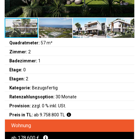
Quadratmeter:
57 m²
Zimmer:
2
Badezimmer:
1
Etage:
0
Etagen:
2
Kategorie:
Bezugsfertig
Ratenzahlungsoption:
30 Monate
Provision:
zzgl. 0 % inkl. USt.
Preis in TL:
ab 9.758.800 TL
Wohnung
ab 178.600 €