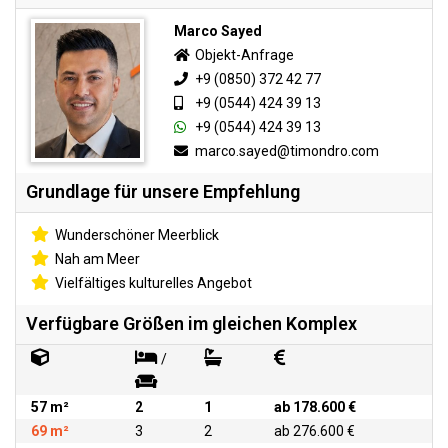
Marco Sayed
Objekt-Anfrage
+9 (0850) 372 42 77
+9 (0544) 424 39 13
+9 (0544) 424 39 13
marco.sayed@timondro.com
Grundlage für unsere Empfehlung
Wunderschöner Meerblick
Nah am Meer
Vielfältiges kulturelles Angebot
Verfügbare Größen im gleichen Komplex
/
57 m²
2
1
ab 178.600 €
69 m²
3
2
ab 276.600 €