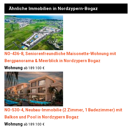
Ähnliche Immobilien in Nordzypern-Bogaz
NO-436-8, Seniorenfreundliche Maisonette-Wohnung mit
Bergpanorama & Meerblick in Nordzypern Bogaz
Wohnung
ab 189.100 €
NO-530-4, Neubau-Immobilie (2 Zimmer, 1 Badezimmer) mit
Balkon und Pool in Nordzypern Bogaz
Wohnung
ab 189.100 €