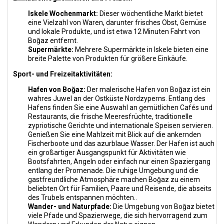
Iskele Wochenmarkt:
Dieser wöchentliche Markt bietet
eine Vielzahl von Waren, darunter frisches Obst, Gemüse
und lokale Produkte, und ist etwa 12 Minuten Fahrt von
Boğaz entfernt.
Supermärkte:
Mehrere Supermärkte in Iskele bieten eine
breite Palette von Produkten für größere Einkäufe.
Sport- und Freizeitaktivitäten:
Hafen von Boğaz:
Der malerische Hafen von Boğaz ist ein
wahres Juwel an der Ostküste Nordzyperns. Entlang des
Hafens finden Sie eine Auswahl an gemütlichen Cafés und
Restaurants, die frische Meeresfrüchte, traditionelle
zypriotische Gerichte und internationale Speisen servieren.
Genießen Sie eine Mahlzeit mit Blick auf die ankernden
Fischerboote und das azurblaue Wasser. Der Hafen ist auch
ein großartiger Ausgangspunkt für Aktivitäten wie
Bootsfahrten, Angeln oder einfach nur einen Spaziergang
entlang der Promenade. Die ruhige Umgebung und die
gastfreundliche Atmosphäre machen Boğaz zu einem
beliebten Ort für Familien, Paare und Reisende, die abseits
des Trubels entspannen möchten..
Wander- und Naturpfade:
Die Umgebung von Boğaz bietet
viele Pfade und Spazierwege, die sich hervorragend zum