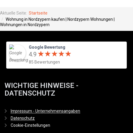
Aktuelle Seite:
Startseite
Wohnung in Nordzypern kaufen | Nordzypern Wohnungen |
Wohnungen in Nordzypern
Google Bewertung
★
★
★
★
★
★
★
★
★
★
4.9
85 Bewertungen
WICHTIGE HINWEISE -
DATENSCHUTZ
Impressum - Unternehmensangaben
Datenschutz
Cookie-Einstellungen