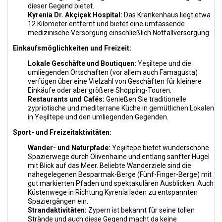
dieser Gegend bietet.
Kyrenia Dr. Akçiçek Hospital:
Das Krankenhaus liegt etwa
12 Kilometer entfernt und bietet eine umfassende
medizinische Versorgung einschließlich Notfallversorgung.
Einkaufsmöglichkeiten und Freizeit:
Lokale Geschäfte und Boutiquen:
Yeşiltepe und die
umliegenden Ortschaften (vor allem auch Famagusta)
verfügen über eine Vielzahl von Geschäften für kleinere
Einkäufe oder aber größere Shopping-Touren.
Restaurants und Cafés:
Genießen Sie traditionelle
zypriotische und mediterrane Küche in gemütlichen Lokalen
in Yeşiltepe und den umliegenden Gegenden.
Sport- und Freizeitaktivitäten:
Wander- und Naturpfade:
Yeşiltepe bietet wunderschöne
Spazierwege durch Olivenhaine und entlang sanfter Hügel
mit Blick auf das Meer. Beliebte Wanderziele sind die
nahegelegenen Besparmak-Berge (Fünf-Finger-Berge) mit
gut markierten Pfaden und spektakulären Ausblicken. Auch
Küstenwege in Richtung Kyrenia laden zu entspannten
Spaziergängen ein.
Strandaktivitäten:
Zypern ist bekannt für seine tollen
Strände und auch diese Gegend macht da keine