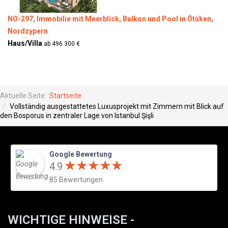
NO-297, Immobilie mit Meerblick, Balkon und Pool in Ötüken,
Nordzypern
Haus/Villa
ab 496.300 €
Aktuelle Seite:
Startseite
Vollständig ausgestattetes Luxusprojekt mit Zimmern mit Blick auf
den Bosporus in zentraler Lage von Istanbul Şişli
Google Bewertung
★
★
★
★
★
★
★
★
★
★
4.9
85 Bewertungen
WICHTIGE HINWEISE -