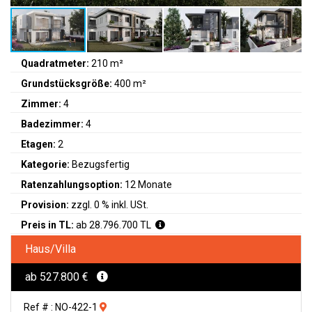
Quadratmeter:
210 m²
Grundstücksgröße:
400 m²
Zimmer:
4
Badezimmer:
4
Etagen:
2
Kategorie:
Bezugsfertig
Ratenzahlungsoption:
12 Monate
Provision:
zzgl. 0 % inkl. USt.
Preis in TL:
ab 28.796.700 TL
Haus/Villa
ab 527.800 €
Ref # : NO-422-1