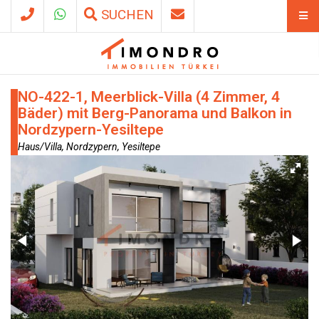
SUCHEN
NO-422-1, Meerblick-Villa (4 Zimmer, 4
Bäder) mit Berg-Panorama und Balkon in
Nordzypern-Yesiltepe
Haus/Villa, Nordzypern, Yesiltepe