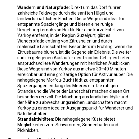
Wandern und Naturpfade:
Direkt um das Dorf führen
zahlreiche Feldwege durch die sanften Hügel und
landwirtschaftlichen Flächen. Diese Wege sind ideal für
entspannte Spaziergänge und bieten eine ruhige
Umgebung fernab von Hektik. Nur eine kurze Fahrt von
Yarköy entfernt, in der Region Güzelyurt, gibt es
Wanderpfade entlang von Zitrushaien und durch
malerische Landschaften. Besonders im Frühling, wenn die
Zitrusbäume blühen, ist die Gegend ein Erlebnis. Die weiter
südlich gelegenen Ausläufer des Troodos-Gebirges bieten
anspruchsvollere Wanderungen mit herrlichen Ausblicken.
Diese Wege sind von Yarköy aus in etwa 30–40 Minuten
erreichbar und eine großartige Option für Aktivurlauber. Die
nahegelegene Morfou-Bucht lädt zu entspannten
Spaziergängen entlang des Meeres ein. Die ruhigen
Strände und die Weite der Landschaft machen diesen Ort
besonders reizvoll. Die Mischung aus ländlicher Idylle und
der Nähe zu abwechslungsreichen Landschaften macht
Yarköy zu einem idealen Ausgangspunkt für Wanderer und
Naturliebhaber.
Strandaktivitäten:
Die nahegelegene Küste bietet
Möglichkeiten zum Schwimmen, Sonnenbaden und
Picknicken.