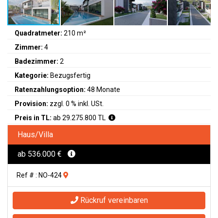
Quadratmeter:
210 m²
Zimmer:
4
Badezimmer:
2
Kategorie:
Bezugsfertig
Ratenzahlungsoption:
48 Monate
Provision:
zzgl. 0 % inkl. USt.
Preis in TL:
ab 29.275.800 TL
Haus/Villa
ab 536.000 €
Ref # : NO-424
Rückruf vereinbaren