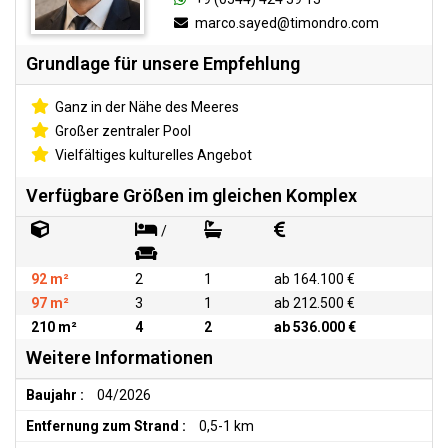
marco.sayed@timondro.com
Grundlage für unsere Empfehlung
Ganz in der Nähe des Meeres
Großer zentraler Pool
Vielfältiges kulturelles Angebot
Verfügbare Größen im gleichen Komplex
/
92 m²
2
1
ab 164.100 €
97 m²
3
1
ab 212.500 €
210 m²
4
2
ab 536.000 €
Weitere Informationen
Baujahr :
04/2026
Entfernung zum Strand :
0,5-1 km