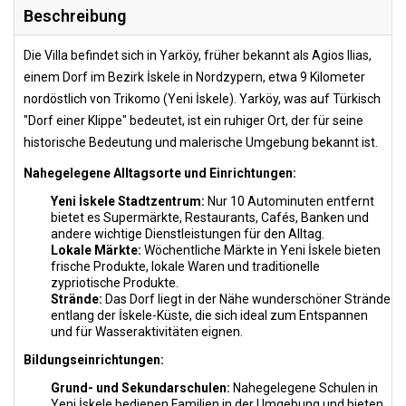
Beschreibung
Die Villa befindet sich in Yarköy, früher bekannt als Agios Ilias,
einem Dorf im Bezirk İskele in Nordzypern, etwa 9 Kilometer
nordöstlich von Trikomo (Yeni İskele). Yarköy, was auf Türkisch
"Dorf einer Klippe" bedeutet, ist ein ruhiger Ort, der für seine
historische Bedeutung und malerische Umgebung bekannt ist.
Nahegelegene Alltagsorte und Einrichtungen:
Yeni İskele Stadtzentrum:
Nur 10 Autominuten entfernt
bietet es Supermärkte, Restaurants, Cafés, Banken und
andere wichtige Dienstleistungen für den Alltag.
Lokale Märkte:
Wöchentliche Märkte in Yeni İskele bieten
frische Produkte, lokale Waren und traditionelle
zypriotische Produkte.
Strände:
Das Dorf liegt in der Nähe wunderschöner Strände
entlang der İskele-Küste, die sich ideal zum Entspannen
und für Wasseraktivitäten eignen.
Bildungseinrichtungen:
Grund- und Sekundarschulen:
Nahegelegene Schulen in
Yeni İskele bedienen Familien in der Umgebung und bieten