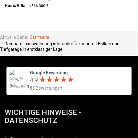
Haus/Villa
ab 566.300 €
Aktuelle Seite:
Startseite
Neubau-Luxuswohnung in Istanbul Üsküdar mit Balkon und
Tiefgarage in erstklassiger Lage
Google Bewertung
★
★
★
★
★
★
★
★
★
★
4.9
85 Bewertungen
WICHTIGE HINWEISE -
DATENSCHUTZ