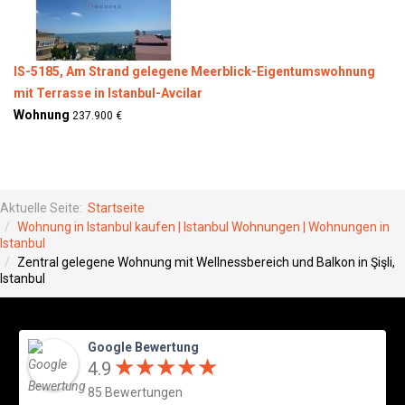
IS-5185, Am Strand gelegene Meerblick-Eigentumswohnung
mit Terrasse in Istanbul-Avcilar
Wohnung
237.900 €
Aktuelle Seite:
Startseite
Wohnung in Istanbul kaufen | Istanbul Wohnungen | Wohnungen in
Istanbul
Zentral gelegene Wohnung mit Wellnessbereich und Balkon in Şişli,
Istanbul
Google Bewertung
★
★
★
★
★
★
★
★
★
★
4.9
85 Bewertungen