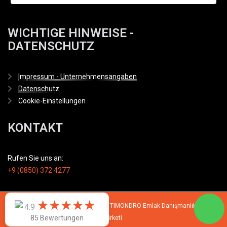
WICHTIGE HINWEISE -
DATENSCHUTZ
Impressum - Unternehmensangaben
Datenschutz
Cookie-Einstellungen
KONTAKT
Rufen Sie uns an:
+9 (0850) 372 4277
★
★
★
★
★
★
★
★
★
★
© 2007 - 2026 All rights reserved by TIMONDRO Emlak Danışmanlık Limited
4.9
85 Bewertungen
Şirketi