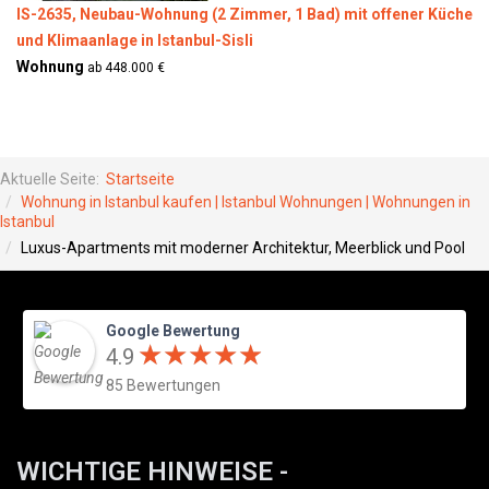
IS-2635, Neubau-Wohnung (2 Zimmer, 1 Bad) mit offener Küche
und Klimaanlage in Istanbul-Sisli
Wohnung
ab 448.000 €
Aktuelle Seite:
Startseite
Wohnung in Istanbul kaufen | Istanbul Wohnungen | Wohnungen in
Istanbul
Luxus-Apartments mit moderner Architektur, Meerblick und Pool
Google Bewertung
★
★
★
★
★
★
★
★
★
★
4.9
85 Bewertungen
WICHTIGE HINWEISE -