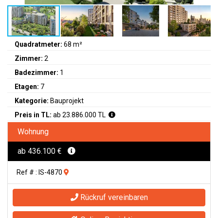
Quadratmeter:
68 m²
Zimmer:
2
Badezimmer:
1
Etagen:
7
Kategorie:
Bauprojekt
Preis in TL:
ab 23.886.000 TL
Wohnung
ab 436.100 €
Ref # : IS-4870
Rückruf vereinbaren