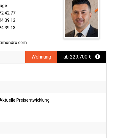
rage
72 42 77
24 39 13
24 39 13
timondro.com
Wohnung
ab 229.700 €
Aktuelle Preisentwicklung