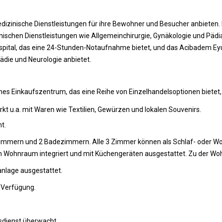
dizinische Dienstleistungen für ihre Bewohner und Besucher anbieten. D
ischen Dienstleistungen wie Allgemeinchirurgie, Gynäkologie und Pädiatr
spital, das eine 24-Stunden-Notaufnahme bietet, und das Acibadem Eyu
pädie und Neurologie anbietet.
rnes Einkaufszentrum, das eine Reihe von Einzelhandelsoptionen bietet
markt u.a. mit Waren wie Textilien, Gewürzen und lokalen Souvenirs.
t.
Zimmern und 2 Badezimmern. Alle 3 Zimmer können als Schlaf- oder Wo
en Wohnraum integriert und mit Küchengeräten ausgestattet. Zu der Woh
nlage ausgestattet.
r Verfügung.
sdienst überwacht.