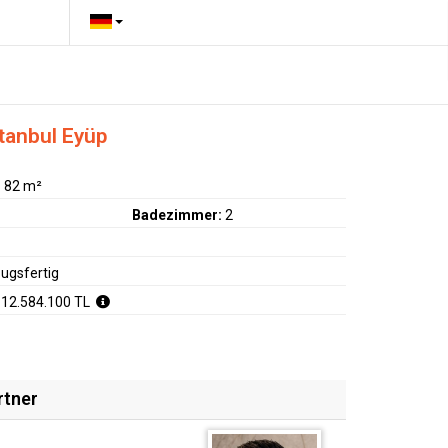
tanbul Eyüp
:
82 m²
Badezimmer:
2
ugsfertig
 12.584.100 TL
rtner