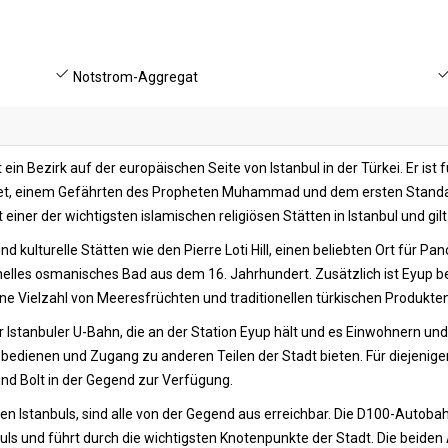
Notstrom-Aggregat
ein Bezirk auf der europäischen Seite von Istanbul in der Türkei. Er ist 
ndet, einem Gefährten des Propheten Muhammad und dem ersten Standar
einer der wichtigsten islamischen religiösen Stätten in Istanbul und gilt 
d kulturelle Stätten wie den Pierre Loti Hill, einen beliebten Ort für 
elles osmanisches Bad aus dem 16. Jahrhundert. Zusätzlich ist Eyup be
e Vielzahl von Meeresfrüchten und traditionellen türkischen Produkten
 Istanbuler U-Bahn, die an der Station Eyup hält und es Einwohnern und
up bedienen und Zugang zu anderen Teilen der Stadt bieten. Für diejenig
nd Bolt in der Gegend zur Verfügung.
n Istanbuls, sind alle von der Gegend aus erreichbar. Die D100-Autobahn
nbuls und führt durch die wichtigsten Knotenpunkte der Stadt. Die beid