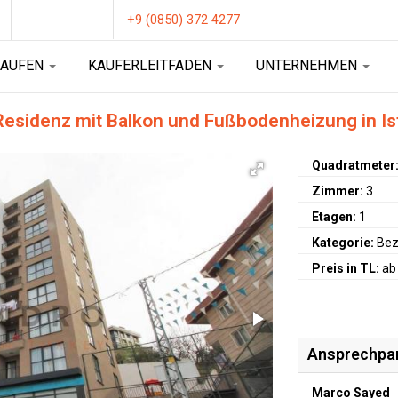
+9 (0850) 372 4277
KAUFEN
KAUFERLEITFADEN
UNTERNEHMEN
 Residenz mit Balkon und Fußbodenheizung in Is
Quadratmeter
Zimmer:
3
Etagen:
1
Kategorie:
Bez
Preis in TL:
ab
Ansprechpa
Marco Sayed