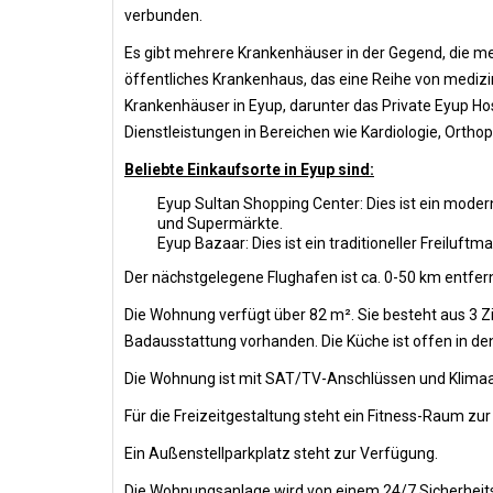
verbunden.
Es gibt mehrere Krankenhäuser in der Gegend, die me
öffentliches Krankenhaus, das eine Reihe von medizin
Krankenhäuser in Eyup, darunter das Private Eyup Ho
Dienstleistungen in Bereichen wie Kardiologie, Ortho
Beliebte Einkaufsorte in Eyup sind:
Eyup Sultan Shopping Center: Dies ist ein mode
und Supermärkte.
Eyup Bazaar: Dies ist ein traditioneller Freiluft
Der nächstgelegene Flughafen ist ca. 0-50 km entfern
Die Wohnung verfügt über 82 m². Sie besteht aus 3 
Badausstattung vorhanden. Die Küche ist offen in d
Die Wohnung ist mit SAT/TV-Anschlüssen und Klimaa
Für die Freizeitgestaltung steht ein Fitness-Raum zu
Ein Außenstellparkplatz steht zur Verfügung.
Die Wohnungsanlage wird von einem 24/7 Sicherheit