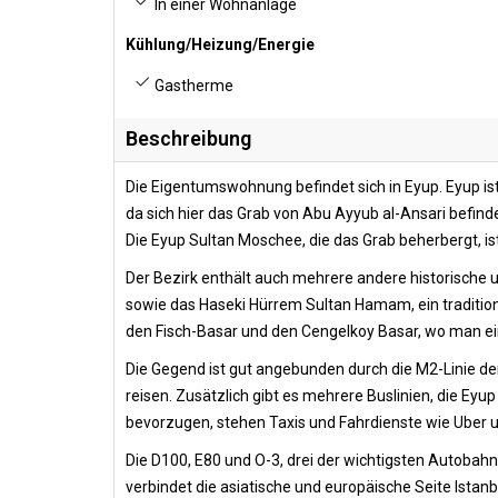
In einer Wohnanlage
Kühlung/Heizung/Energie
Gastherme
Beschreibung
Die Eigentumswohnung befindet sich in Eyup. Eyup ist 
da sich hier das Grab von Abu Ayyub al-Ansari befi
Die Eyup Sultan Moschee, die das Grab beherbergt, ist 
Der Bezirk enthält auch mehrere andere historische un
sowie das Haseki Hürrem Sultan Hamam, ein tradition
den Fisch-Basar und den Cengelkoy Basar, wo man ein
Die Gegend ist gut angebunden durch die M2-Linie der
reisen. Zusätzlich gibt es mehrere Buslinien, die Ey
bevorzugen, stehen Taxis und Fahrdienste wie Uber u
Die D100, E80 und O-3, drei der wichtigsten Autobahne
verbindet die asiatische und europäische Seite Ista