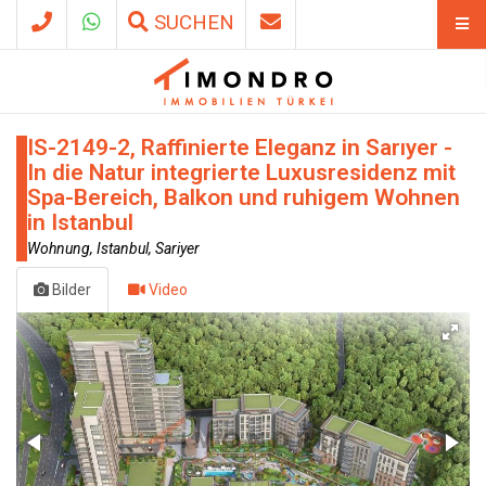
SUCHEN
IS-2149-2, Raffinierte Eleganz in Sarıyer -
In die Natur integrierte Luxusresidenz mit
Spa-Bereich, Balkon und ruhigem Wohnen
in Istanbul
Wohnung, Istanbul, Sariyer
Bilder
Video