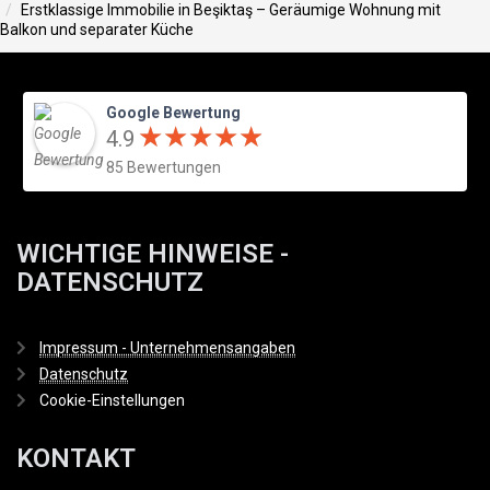
Erstklassige Immobilie in Beşiktaş – Geräumige Wohnung mit
Balkon und separater Küche
Google Bewertung
★
★
★
★
★
★
★
★
★
★
4.9
85 Bewertungen
WICHTIGE HINWEISE -
DATENSCHUTZ
Impressum - Unternehmensangaben
Datenschutz
Cookie-Einstellungen
KONTAKT