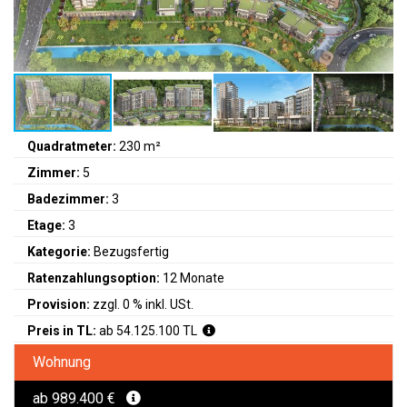
Quadratmeter:
230 m²
Zimmer:
5
Badezimmer:
3
Etage:
3
Kategorie:
Bezugsfertig
Ratenzahlungsoption:
12 Monate
Provision:
zzgl. 0 % inkl. USt.
Preis in TL:
ab 54.125.100 TL
Wohnung
ab 989.400 €