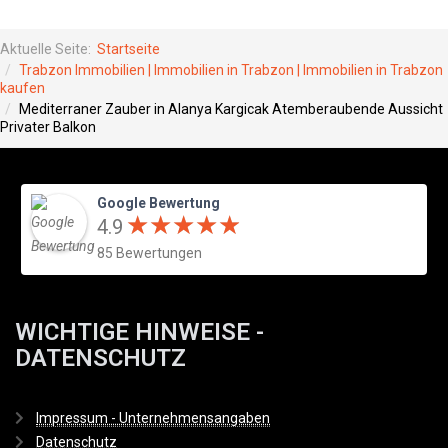
Aktuelle Seite:
Startseite
Trabzon Immobilien | Immobilien in Trabzon | Immobilien in Trabzon
kaufen
Mediterraner Zauber in Alanya Kargicak Atemberaubende Aussicht
Privater Balkon
Google Bewertung
★
★
★
★
★
★
★
★
★
★
4.9
85 Bewertungen
WICHTIGE HINWEISE -
DATENSCHUTZ
Impressum - Unternehmensangaben
Datenschutz