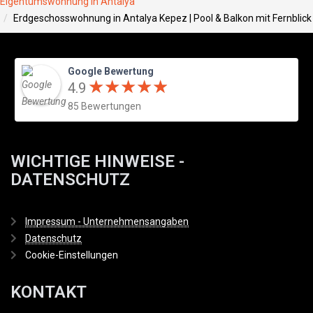
Eigentumswohnung in Antalya
Erdgeschosswohnung in Antalya Kepez | Pool & Balkon mit Fernblick
Google Bewertung
★
★
★
★
★
★
★
★
★
★
4.9
85 Bewertungen
WICHTIGE HINWEISE -
DATENSCHUTZ
Impressum - Unternehmensangaben
Datenschutz
Cookie-Einstellungen
KONTAKT