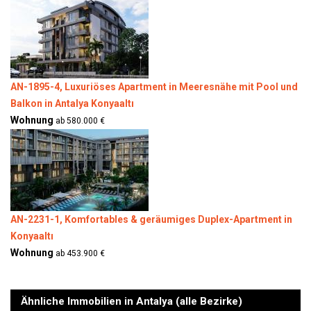
AN-1895-4, Luxuriöses Apartment in Meeresnähe mit Pool und
Balkon in Antalya Konyaaltı
Wohnung
ab 580.000 €
AN-2231-1, Komfortables & geräumiges Duplex-Apartment in
Konyaaltı
Wohnung
ab 453.900 €
Ähnliche Immobilien in Antalya (alle Bezirke)