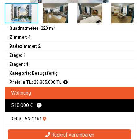
Quadratmeter:
220 m²
Zimmer:
4
Badezimmer:
2
Etage:
1
Etagen:
4
Kategorie:
Bezugsfertig
Preis in TL:
28.305.000 TL
Wohnung
518.000 €
Ref # : AN-2151
Rückruf vereinbaren