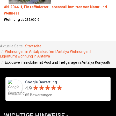
AN-2044-1, Ein raffinierter Lebensstil inmitten von Natur und
Wellness
Wohnung
ab 235.000 €
Aktuelle Seite:
Startseite
Wohnungen in Antalya kaufen | Antalya Wohnungen |
Eigentumswohnung in Antalya
Exklusive Immobilie mit Pool und Tiefgarage in Antalya Konyaaltı
Google Bewertung
★
★
★
★
★
★
★
★
★
★
4.9
85 Bewertungen
WICHTIGE HINWEISE -