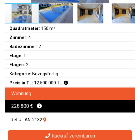
Quadratmeter:
150 m²
Zimmer:
4
Badezimmer:
2
Etage:
1
Etagen:
2
Kategorie:
Bezugsfertig
Preis in TL:
12.500.000 TL
Wohnung
228.800 €
Ref # : AN-2132
Rückruf vereinbaren