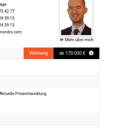
rage
72 42 77
24 39 13
24 39 13
imondro.com
Mehr über mich
Wohnung
ab 170.000 €
Aktuelle Preisentwicklung