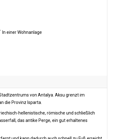
In einer Wohnanlage
 Stadtzentrums von Antalya. Aksu grenzt im
 die Provinz Isparta.
riechisch-hellenistische, römische und schließlich
erfall, das antike Perge, ein gut erhaltenes
ernt und kann dadurch auch schnell zu Fuß erreicht