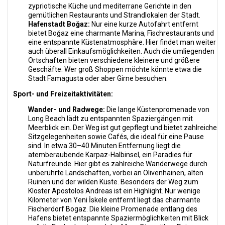
zypriotische Küche und mediterrane Gerichte in den
gemütlichen Restaurants und Strandlokalen der Stadt.
Hafenstadt Boğaz:
Nur eine kurze Autofahrt entfernt
bietet Boğaz eine charmante Marina, Fischrestaurants und
eine entspannte Küstenatmosphäre. Hier findet man weiter
auch überall Einkaufsmöglichkeiten. Auch die umliegenden
Ortschaften bieten verschiedene kleinere und größere
Geschäfte. Wer groß Shoppen möchte könnte etwa die
Stadt Famagusta oder aber Girne besuchen.
Sport- und Freizeitaktivitäten:
Wander- und Radwege:
Die lange Küstenpromenade von
Long Beach lädt zu entspannten Spaziergängen mit
Meerblick ein. Der Weg ist gut gepflegt und bietet zahlreiche
Sitzgelegenheiten sowie Cafés, die ideal für eine Pause
sind. In etwa 30–40 Minuten Entfernung liegt die
atemberaubende Karpaz-Halbinsel, ein Paradies für
Naturfreunde. Hier gibt es zahlreiche Wanderwege durch
unberührte Landschaften, vorbei an Olivenhainen, alten
Ruinen und der wilden Küste. Besonders der Weg zum
Kloster Apostolos Andreas ist ein Highlight. Nur wenige
Kilometer von Yeni İskele entfernt liegt das charmante
Fischerdorf Bogaz. Die kleine Promenade entlang des
Hafens bietet entspannte Spaziermöglichkeiten mit Blick