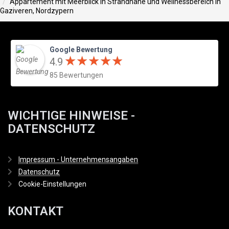
Appartement mit Meerblick in Strandnähe und Wellnessbereich in
Gaziveren, Nordzypern
Google Bewertung
★
★
★
★
★
★
★
★
★
★
4.9
85 Bewertungen
WICHTIGE HINWEISE -
DATENSCHUTZ
Impressum - Unternehmensangaben
Datenschutz
Cookie-Einstellungen
KONTAKT