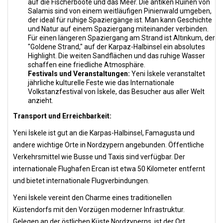
auf die Fischerboote und das Meer. Die antiken Ruinen von
Salamis sind von einem weitläufigen Pinienwald umgeben,
der ideal für ruhige Spaziergänge ist. Man kann Geschichte
und Natur auf einem Spaziergang miteinander verbinden.
Für einen längeren Spaziergang am Strand ist Altınkum, der
"Goldene Strand," auf der Karpaz-Halbinsel ein absolutes
Highlight. Die weiten Sandflächen und das ruhige Wasser
schaffen eine friedliche Atmosphäre.
Festivals und Veranstaltungen:
Yeni İskele veranstaltet
jährliche kulturelle Feste wie das Internationale
Volkstanzfestival von İskele, das Besucher aus aller Welt
anzieht.
Transport und Erreichbarkeit:
Yeni İskele ist gut an die Karpas-Halbinsel, Famagusta und
andere wichtige Orte in Nordzypern angebunden. Öffentliche
Verkehrsmittel wie Busse und Taxis sind verfügbar. Der
internationale Flughafen Ercan ist etwa 50 Kilometer entfernt
und bietet internationale Flugverbindungen.
Yeni İskele vereint den Charme eines traditionellen
Küstendorfs mit den Vorzügen moderner Infrastruktur.
Gelegen an der östlichen Küste Nordzyperns, ist der Ort