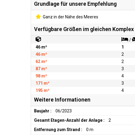
Grundlage für unsere Empfehlung
Ganz in der Nähe des Meeres
Verfügbare Größen im gleichen Komplex
/
46 m²
1
46 m²
2
62 m²
2
87 m²
3
98 m²
4
171 m²
3
195 m²
4
Weitere Informationen
Baujahr :
06/2023
Gesamt Etagen-Anzahl der Anlage :
2
Entfernung zum Strand :
0 m