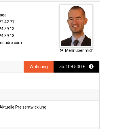
rage
72 42 77
24 39 13
24 39 13
imondro.com
Mehr über mich
Wohnung
ab 108.500 €
Aktuelle Preisentwicklung