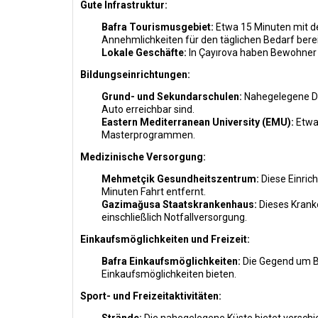
Gute Infrastruktur:
Bafra Tourismusgebiet:
Etwa 15 Minuten mit de
Annehmlichkeiten für den täglichen Bedarf berei
Lokale Geschäfte:
In Çayırova haben Bewohner Z
Bildungseinrichtungen:
Grund- und Sekundarschulen:
Nahegelegene Dö
Auto erreichbar sind.
Eastern Mediterranean University (EMU):
Etwa 
Masterprogrammen.
Medizinische Versorgung:
Mehmetçik Gesundheitszentrum:
Diese Einric
Minuten Fahrt entfernt.
Gazimağusa Staatskrankenhaus:
Dieses Krank
einschließlich Notfallversorgung.
Einkaufsmöglichkeiten und Freizeit:
Bafra Einkaufsmöglichkeiten:
Die Gegend um Ba
Einkaufsmöglichkeiten bieten.
Sport- und Freizeitaktivitäten: