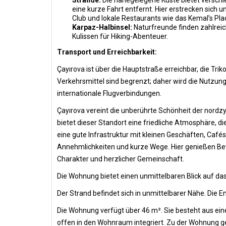
Strände:
Die nahegelegene Küste bietet verschi
eine kurze Fahrt entfernt. Hier erstrecken sich
Club und lokale Restaurants wie das Kemal’s Plac
Karpaz-Halbinsel:
Naturfreunde finden zahlrei
Kulissen für Hiking-Abenteuer.
Transport und Erreichbarkeit:
Çayırova ist über die Hauptstraße erreichbar, die T
Verkehrsmittel sind begrenzt; daher wird die Nutzung
internationale Flugverbindungen.
Çayırova vereint die unberührte Schönheit der nord
bietet dieser Standort eine friedliche Atmosphäre, d
eine gute Infrastruktur mit kleinen Geschäften, Café
Annehmlichkeiten und kurze Wege. Hier genießen Be
Charakter und herzlicher Gemeinschaft.
Die Wohnung bietet einen unmittelbaren Blick auf da
Der Strand befindet sich in unmittelbarer Nähe. Die 
Die Wohnung verfügt über 46 m². Sie besteht aus ei
offen in den Wohnraum integriert. Zu der Wohnung ge