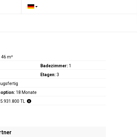
:
46 m²
Badezimmer:
1
Etagen:
3
ugsfertig
option:
18 Monate
 5.931.800 TL
rtner