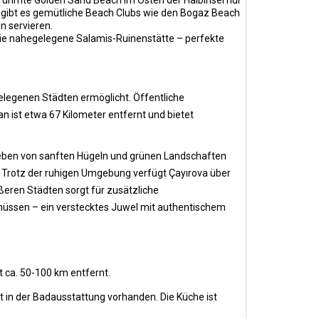
erühmte Golden Sand Beach im Osten der Halbinsel nur
ng gibt es gemütliche Beach Clubs wie den Bogaz Beach
n servieren.
ie nahegelegene Salamis-Ruinenstätte – perfekte
elegenen Städten ermöglicht. Öffentliche
n ist etwa 67 Kilometer entfernt und bietet
geben von sanften Hügeln und grünen Landschaften
n. Trotz der ruhigen Umgebung verfügt Çayırova über
ößeren Städten sorgt für zusätzliche
üssen – ein verstecktes Juwel mit authentischem
t ca. 50-100 km entfernt.
in der Badausstattung vorhanden. Die Küche ist