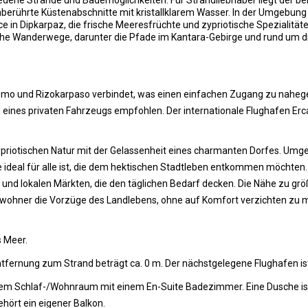
edene Strände und Bademöglichkeiten. Für Strandliebhaber liegt der b
 unberührte Küstenabschnitte mit kristallklarem Wasser. In der Umgebu
e in Dipkarpaz, die frische Meeresfrüchte und zypriotische Spezialitäte
che Wanderwege, darunter die Pfade im Kantara-Gebirge und rund um d
rikomo und Rizokarpaso verbindet, was einen einfachen Zugang zu naheg
 eines privaten Fahrzeugs empfohlen. Der internationale Flughafen Erca
zypriotischen Natur mit der Gelassenheit eines charmanten Dorfes. Um
ie ideal für alle ist, die dem hektischen Stadtleben entkommen möchte
s und lokalen Märkten, die den täglichen Bedarf decken. Die Nähe zu gr
wohner die Vorzüge des Landlebens, ohne auf Komfort verzichten zu m
s Meer.
Entfernung zum Strand beträgt ca. 0 m. Der nächstgelegene Flughafen is
nem Schlaf-/Wohnraum mit einem En-Suite Badezimmer. Eine Dusche ist 
hört ein eigener Balkon.