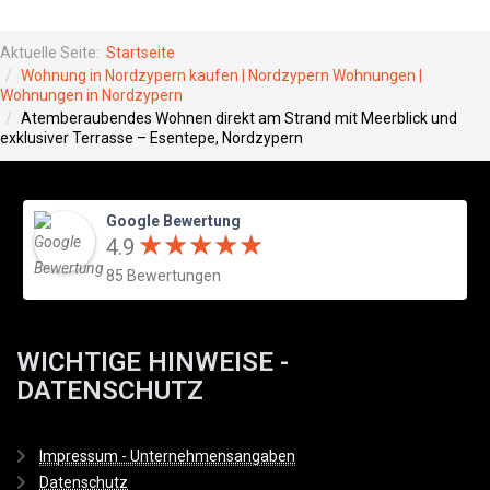
Aktuelle Seite:
Startseite
Wohnung in Nordzypern kaufen | Nordzypern Wohnungen |
Wohnungen in Nordzypern
Atemberaubendes Wohnen direkt am Strand mit Meerblick und
exklusiver Terrasse – Esentepe, Nordzypern
Google Bewertung
★
★
★
★
★
★
★
★
★
★
4.9
85 Bewertungen
WICHTIGE HINWEISE -
DATENSCHUTZ
Impressum - Unternehmensangaben
Datenschutz