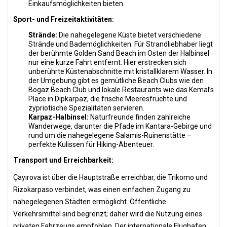
Einkaufsmöglichkeiten bieten.
Sport- und Freizeitaktivitäten:
Strände:
Die nahegelegene Küste bietet verschiedene
Strände und Bademöglichkeiten. Für Strandliebhaber liegt
der berühmte Golden Sand Beach im Osten der Halbinsel
nur eine kurze Fahrt entfernt. Hier erstrecken sich
unberührte Küstenabschnitte mit kristallklarem Wasser. In
der Umgebung gibt es gemütliche Beach Clubs wie den
Bogaz Beach Club und lokale Restaurants wie das Kemal’s
Place in Dipkarpaz, die frische Meeresfrüchte und
zypriotische Spezialitäten servieren.
Karpaz-Halbinsel:
Naturfreunde finden zahlreiche
Wanderwege, darunter die Pfade im Kantara-Gebirge und
rund um die nahegelegene Salamis-Ruinenstätte –
perfekte Kulissen für Hiking-Abenteuer.
Transport und Erreichbarkeit:
Çayırova ist über die Hauptstraße erreichbar, die Trikomo und
Rizokarpaso verbindet, was einen einfachen Zugang zu
nahegelegenen Städten ermöglicht. Öffentliche
Verkehrsmittel sind begrenzt; daher wird die Nutzung eines
privaten Fahrzeugs empfohlen. Der internationale Flughafen