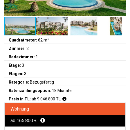
Quadratmeter:
62 m²
Zimmer:
2
Badezimmer:
1
Etage:
3
Etagen:
3
Kategorie:
Bezugsfertig
Ratenzahlungsoption:
18 Monate
Preis in TL:
ab 9.046.800 TL
Wohnung
ab 165.800 €