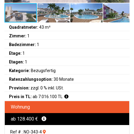
Quadratmeter:
43 m²
Zimmer:
1
Badezimmer:
1
Etage:
1
Etagen:
1
Kategorie:
Bezugsfertig
Ratenzahlungsoption:
30 Monate
Provision:
zzgl. 0 % inkl. USt.
Preis in TL:
ab 7.016.100 TL
Wohnung
ab 128.400 €
Ref # : NO-343-4