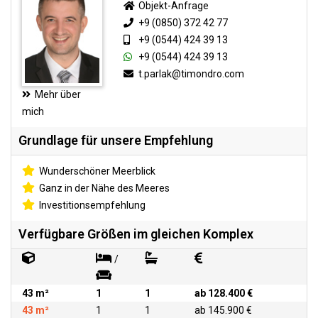
Objekt-Anfrage
+9 (0850) 372 42 77
+9 (0544) 424 39 13
+9 (0544) 424 39 13
t.parlak@timondro.com
Mehr über
mich
Grundlage für unsere Empfehlung
Wunderschöner Meerblick
Ganz in der Nähe des Meeres
Investitionsempfehlung
Verfügbare Größen im gleichen Komplex
/
43 m²
1
1
ab 128.400 €
43 m²
1
1
ab 145.900 €