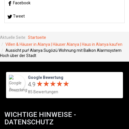
Facebook
Tweet
Aktuelle Seite:
Startseite
Villen & Häuser in Alanya | Häuser Alanya | Haus in Alanya kaufen
Aussicht pur! Alanya Sugözü Wohnung mit Balkon Alarmsystem
Hoch über der Stadt
Google Bewertung
★
★
★
★
★
★
★
★
★
★
4.9
85 Bewertungen
WICHTIGE HINWEISE -
DATENSCHUTZ