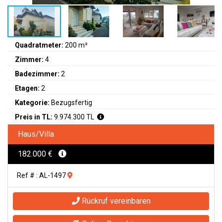
Quadratmeter:
200 m²
Zimmer:
4
Badezimmer:
2
Etagen:
2
Kategorie:
Bezugsfertig
Preis in TL:
9.974.300 TL
Haus/Villa
182.000 €
Ref # : AL-1497
Rückruf vereinbaren