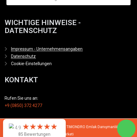
WICHTIGE HINWEISE -
DATENSCHUTZ
Impressum - Unternehmensangaben
Datenschutz
Cookie-Einstellungen
KONTAKT
Rufen Sie uns an:
+9 (0850) 372 4277
★
★
★
★
★
★
★
★
★
★
© 2007 - 2026 All rights reserved by TIMONDRO Emlak Danışmanlık Limited
4.9
85 Bewertungen
Şirketi