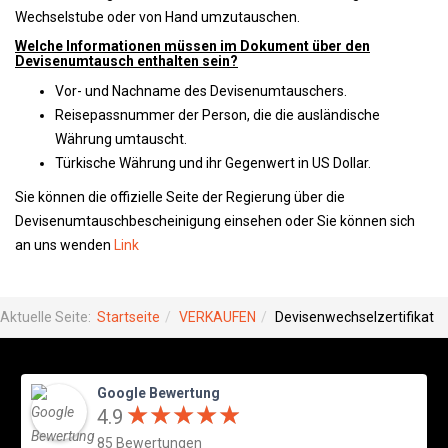
Wechselstube oder von Hand umzutauschen.
Welche Informationen müssen im Dokument über den
Devisenumtausch enthalten sein?
Vor- und Nachname des Devisenumtauschers.
Reisepassnummer der Person, die die ausländische
Währung umtauscht.
Türkische Währung und ihr Gegenwert in US Dollar.
Sie können die offizielle Seite der Regierung über die
Devisenumtauschbescheinigung einsehen oder Sie können sich
an uns wenden
Link
Aktuelle Seite:
Startseite
VERKAUFEN
Devisenwechselzertifikat
Google Bewertung
★
★
★
★
★
★
★
★
★
★
4.9
85 Bewertungen