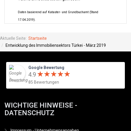
Daten basierend auf Kataster- und Grundbuchamt (Stand
17.04.2019).
Aktuelle Seite:
Startseite
Entwicklung des Immobiliensektors Türkei - März 2019
Google Bewertung
★
★
★
★
★
★
★
★
★
★
4.9
85 Bewertungen
WICHTIGE HINWEISE -
DATENSCHUTZ
Impressum - Unternehmensangaben