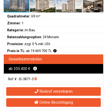
Quadratmeter:
69 m²
Zimmer:
1
Kategorie:
im Bau
Ratenzahlungsoption:
24 Monate
Provision:
zzgl. 0 % inkl. USt.
Preis in TL:
ab 19.469.700 TL
Gewerbeimmobilien
ab 355.400 €
Ref # : IS-3871-3
Rückruf vereinbaren
Online-Besichtigung