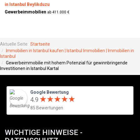
in Istanbul Beylikduzu
Gewerbeimmobilien
ab 411.000 €
Aktuelle Seite:
Startseite
Immobilien in Istanbul kaufen | Istanbul Immobilien | Immobilien in
Istanbul
Gewerbeimmobilie mit hohem Potenzial für gewinnbringende
Investitionen in Istanbul Kartal
Google Bewertung
★
★
★
★
★
★
★
★
★
★
4.9
85 Bewertungen
WICHTIGE HINWEISE -