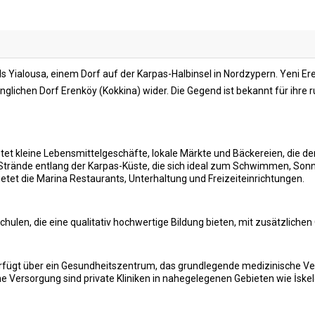
 als Yialousa, einem Dorf auf der Karpas-Halbinsel in Nordzypern. Yeni 
glichen Dorf Erenköy (Kokkina) wider. Die Gegend ist bekannt für ihre r
tet kleine Lebensmittelgeschäfte, lokale Märkte und Bäckereien, die de
r Strände entlang der Karpas-Küste, die sich ideal zum Schwimmen, S
etet die Marina Restaurants, Unterhaltung und Freizeiteinrichtungen.
Schulen, die eine qualitativ hochwertige Bildung bieten, mit zusätzlich
rfügt über ein Gesundheitszentrum, das grundlegende medizinische Ver
Versorgung sind private Kliniken in nahegelegenen Gebieten wie İskele r