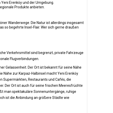
in Yeni Erenköy und der Umgebung.
regionale Produkte anbieten.
ner Wanderwege. Die Natur ist allerdings insgesamt
as so begehrte Insel-Flair. Wer sich gerne draußen
liche Verkehrsmittel sind begrenzt, private Fahrzeuge
ionale Flugverbindungen.
er Gelassenheit. Der Ort ist bekannt für seine Nähe
die Nähe zur Karpaz-Halbinsel macht Yeni Erenköy
kalen Supermärkten, Restaurants und Cafés, die
r. Der Ort ist auch für seine frischen Meeresfrüchte
nießt man spektakuläre Sonnenuntergänge, ruhige
och ist die Anbindung an größere Städte wie