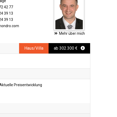
rage
72 42 77
24 39 13
24 39 13
imondro.com
Mehr über mich
Haus/Villa
ab 302.300 €
Aktuelle Preisentwicklung