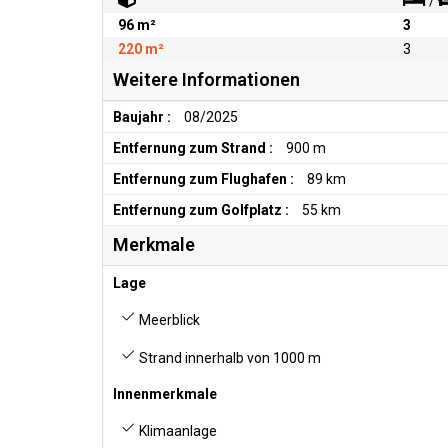
/
96 m²
3
220 m²
3
Weitere Informationen
Baujahr :
08/2025
Entfernung zum Strand :
900 m
Entfernung zum Flughafen :
89 km
Entfernung zum Golfplatz :
55 km
Merkmale
Lage
Meerblick
Strand innerhalb von 1000 m
Innenmerkmale
Klimaanlage