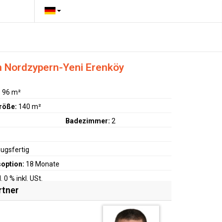
in Nordzypern-Yeni Erenköy
:
96 m²
röße:
140 m²
Badezimmer:
2
ugsfertig
option:
18 Monate
. 0 % inkl. USt.
rtner
 16.519.800 TL