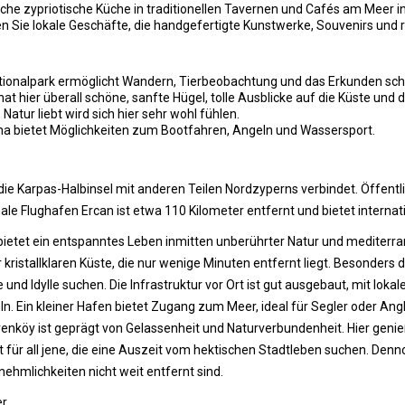
che zypriotische Küche in traditionellen Tavernen und Cafés am Meer 
 Sie lokale Geschäfte, die handgefertigte Kunstwerke, Souvenirs und 
onalpark ermöglicht Wandern, Tierbeobachtung und das Erkunden schö
hier überall schöne, sanfte Hügel, tolle Ausblicke auf die Küste und d
Natur liebt wird sich hier sehr wohl fühlen.
na bietet Möglichkeiten zum Bootfahren, Angeln und Wassersport.
e die Karpas-Halbinsel mit anderen Teilen Nordzyperns verbindet. Öffent
le Flughafen Ercan ist etwa 110 Kilometer entfernt und bietet internat
ietet ein entspanntes Leben inmitten unberührter Natur und mediterran
istallklaren Küste, die nur wenige Minuten entfernt liegt. Besonders 
e und Idylle suchen. Die Infrastruktur vor Ort ist gut ausgebaut, mit lo
. Ein kleiner Hafen bietet Zugang zum Meer, ideal für Segler oder Angle
 Erenköy ist geprägt von Gelassenheit und Naturverbundenheit. Hier ge
für all jene, die eine Auszeit vom hektischen Stadtleben suchen. Denn
hmlichkeiten nicht weit entfernt sind.
r.