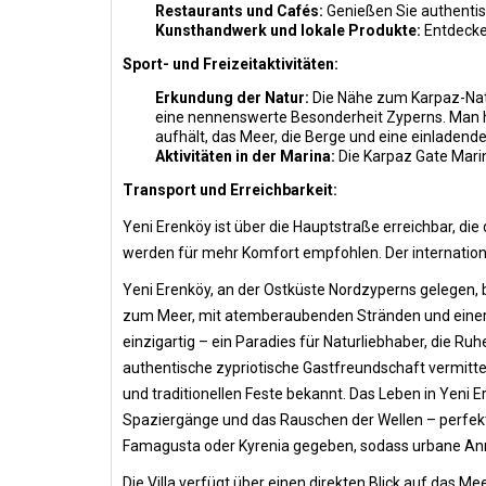
Restaurants und Cafés:
Genießen Sie authentis
Kunsthandwerk und lokale Produkte:
Entdecken
Sport- und Freizeitaktivitäten:
Erkundung der Natur:
Die Nähe zum Karpaz-Nati
eine nennenswerte Besonderheit Zyperns. Man hat 
aufhält, das Meer, die Berge und eine einladende 
Aktivitäten in der Marina:
Die Karpaz Gate Mari
Transport und Erreichbarkeit:
Yeni Erenköy ist über die Hauptstraße erreichbar, di
werden für mehr Komfort empfohlen. Der internationa
Yeni Erenköy, an der Ostküste Nordzyperns gelegen, b
zum Meer, mit atemberaubenden Stränden und einer kr
einzigartig – ein Paradies für Naturliebhaber, die Ruh
authentische zypriotische Gastfreundschaft vermitteln
und traditionellen Feste bekannt. Das Leben in Yeni
Spaziergänge und das Rauschen der Wellen – perfekt 
Famagusta oder Kyrenia gegeben, sodass urbane Anne
Die Villa verfügt über einen direkten Blick auf das Mee