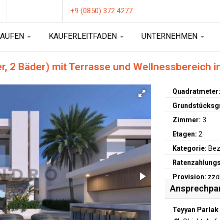
+9 (0850) 372 4277
KAUFEN
KAUFERLEITFADEN
UNTERNEHMEN
r, 2 Bäder) mit Terrasse und Wellnessbereich 
Quadratmeter
Grundstücksg
Zimmer:
3
Etagen:
2
Kategorie:
Bez
Ratenzahlungs
Provision:
zzgl
Ansprechpa
Preis in TL:
ab
Teyyan Parlak