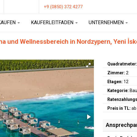
+9 (0850) 372 4277
KAUFEN
KAUFERLEITFADEN
UNTERNEHMEN
 und Wellnessbereich in Nordzypern, Yeni İske
Quadratmeter
Zimmer:
2
Etagen:
12
Kategorie:
Bau
Ratenzahlungs
Preis in TL:
ab
Ansprechpa