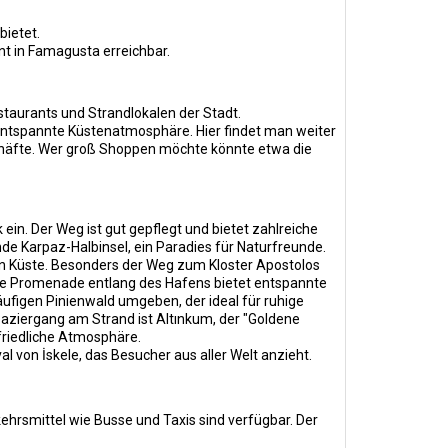
bietet.
t in Famagusta erreichbar.
staurants und Strandlokalen der Stadt.
 entspannte Küstenatmosphäre. Hier findet man weiter
chäfte. Wer groß Shoppen möchte könnte etwa die
n. Der Weg ist gut gepflegt und bietet zahlreiche
de Karpaz-Halbinsel, ein Paradies für Naturfreunde.
en Küste. Besonders der Weg zum Kloster Apostolos
leine Promenade entlang des Hafens bietet entspannte
äufigen Pinienwald umgeben, der ideal für ruhige
aziergang am Strand ist Altınkum, der "Goldene
 friedliche Atmosphäre.
val von İskele, das Besucher aus aller Welt anzieht.
ehrsmittel wie Busse und Taxis sind verfügbar. Der