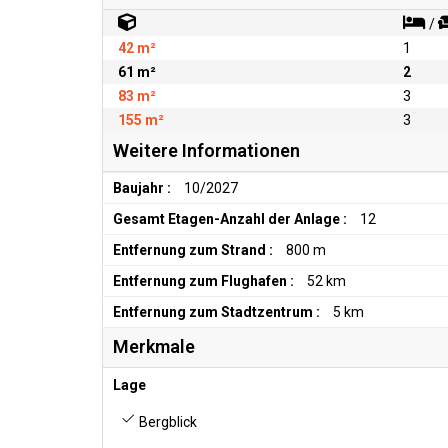
/
42 m²
1
61 m²
2
83 m²
3
155 m²
3
Weitere Informationen
Baujahr :
10/2027
Gesamt Etagen-Anzahl der Anlage :
12
Entfernung zum Strand :
800 m
Entfernung zum Flughafen :
52 km
Entfernung zum Stadtzentrum :
5 km
Merkmale
Lage
Bergblick