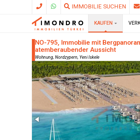
IMMOBILIE SUCHEN
KAUFEN
VER
NO-795, Immobilie mit Bergpanorama
atemberaubender Aussicht
Wohnung, Nordzypern, Yeni Iskele