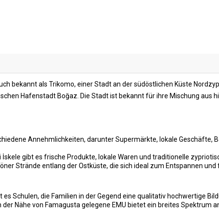
ch bekannt als Trikomo, einer Stadt an der südöstlichen Küste Nordzype
erischen Hafenstadt Boğaz. Die Stadt ist bekannt für ihre Mischung aus
schiedene Annehmlichkeiten, darunter Supermärkte, lokale Geschäfte, B
kele gibt es frische Produkte, lokale Waren und traditionelle zypriotis
höner Strände entlang der Ostküste, die sich ideal zum Entspannen und 
t es Schulen, die Familien in der Gegend eine qualitativ hochwertige Bil
n der Nähe von Famagusta gelegene EMU bietet ein breites Spektrum a