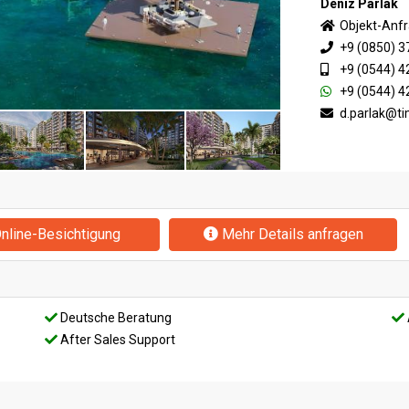
Deniz Parlak
Objekt-Anf
+9 (0850) 3
+9 (0544) 4
+9 (0544) 4
d.parlak@t
nline-Besichtigung
Mehr Details anfragen
Deutsche Beratung
After Sales Support