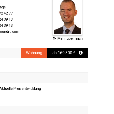
rage
72 42 77
24 39 13
24 39 13
imondro.com
Mehr über mich
Wohnung
ab 169.300 €
Aktuelle Preisentwicklung