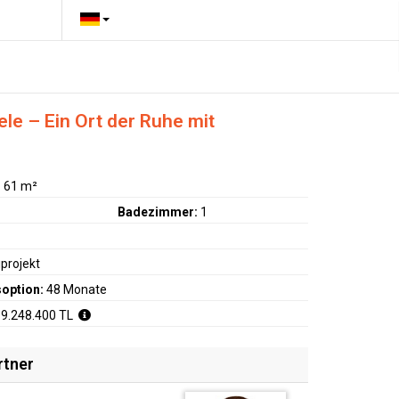
le – Ein Ort der Ruhe mit
:
61 m²
Badezimmer:
1
projekt
option:
48 Monate
 9.248.400 TL
rtner