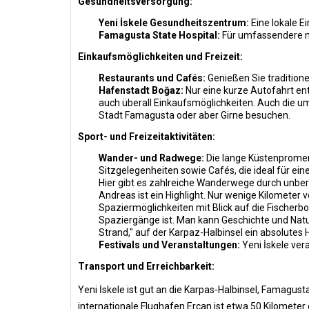
Gesundheitsversorgung:
Yeni İskele Gesundheitszentrum:
Eine lokale E
Famagusta State Hospital:
Für umfassendere me
Einkaufsmöglichkeiten und Freizeit:
Restaurants und Cafés:
Genießen Sie traditione
Hafenstadt Boğaz:
Nur eine kurze Autofahrt en
auch überall Einkaufsmöglichkeiten. Auch die 
Stadt Famagusta oder aber Girne besuchen.
Sport- und Freizeitaktivitäten:
Wander- und Radwege:
Die lange Küstenpromena
Sitzgelegenheiten sowie Cafés, die ideal für ei
Hier gibt es zahlreiche Wanderwege durch unber
Andreas ist ein Highlight. Nur wenige Kilometer
Spaziermöglichkeiten mit Blick auf die Fischerb
Spaziergänge ist. Man kann Geschichte und Natu
Strand," auf der Karpaz-Halbinsel ein absolutes
Festivals und Veranstaltungen:
Yeni İskele vera
Transport und Erreichbarkeit:
Yeni İskele ist gut an die Karpas-Halbinsel, Famagus
internationale Flughafen Ercan ist etwa 50 Kilometer 