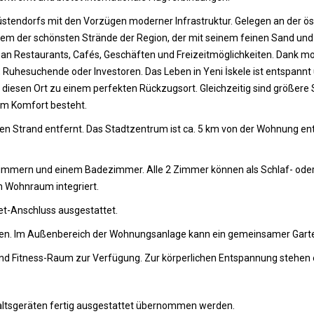
Küstendorfs mit den Vorzügen moderner Infrastruktur. Gelegen an der ös
em der schönsten Strände der Region, der mit seinem feinen Sand und k
hl an Restaurants, Cafés, Geschäften und Freizeitmöglichkeiten. Dank
ien, Ruhesuchende oder Investoren. Das Leben in Yeni İskele ist entspan
iesen Ort zu einem perfekten Rückzugsort. Gleichzeitig sind größere 
em Komfort besteht.
 Strand entfernt. Das Stadtzentrum ist ca. 5 km von der Wohnung entf
Zimmern und einem Badezimmer. Alle 2 Zimmer können als Schlaf- oder
n Wohnraum integriert.
et-Anschluss ausgestattet.
nden. Im Außenbereich der Wohnungsanlage kann ein gemeinsamer Gart
und Fitness-Raum zur Verfügung. Zur körperlichen Entspannung stehen e
ltsgeräten fertig ausgestattet übernommen werden.