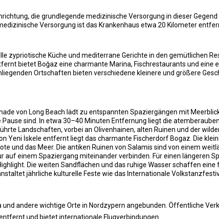
inrichtung, die grundlegende medizinische Versorgung in dieser Gegend 
dizinische Versorgung ist das Krankenhaus etwa 20 Kilometer entfern
lle zypriotische Küche und mediterrane Gerichte in den gemütlichen Re
tfernt bietet Boğaz eine charmante Marina, Fischrestaurants und eine
umliegenden Ortschaften bieten verschiedene kleinere und größere Ges
de von Long Beach lädt zu entspannten Spaziergängen mit Meerblick ei
ne Pause sind. In etwa 30–40 Minuten Entfernung liegt die atemberauben
ührte Landschaften, vorbei an Olivenhainen, alten Ruinen und der wild
 von Yeni İskele entfernt liegt das charmante Fischerdorf Bogaz. Die k
oote und das Meer. Die antiken Ruinen von Salamis sind von einem weitl
r auf einem Spaziergang miteinander verbinden. Für einen längeren Sp
 Highlight. Die weiten Sandflächen und das ruhige Wasser schaffen eine
nstaltet jährliche kulturelle Feste wie das Internationale Volkstanzfesti
ta und andere wichtige Orte in Nordzypern angebunden. Öffentliche Verk
entfernt und bietet internationale Flugverbindungen.