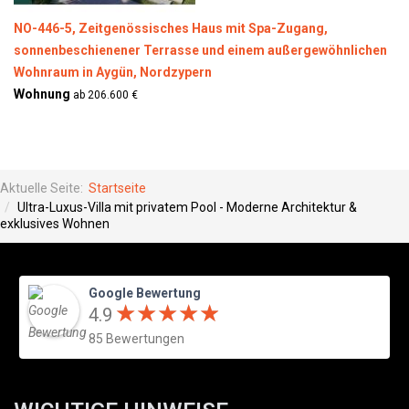
NO-446-5, Zeitgenössisches Haus mit Spa-Zugang,
sonnenbeschienener Terrasse und einem außergewöhnlichen
Wohnraum in Aygün, Nordzypern
Wohnung
ab 206.600 €
Aktuelle Seite:
Startseite
Ultra-Luxus-Villa mit privatem Pool - Moderne Architektur &
exklusives Wohnen
Google Bewertung
★
★
★
★
★
★
★
★
★
★
4.9
85 Bewertungen