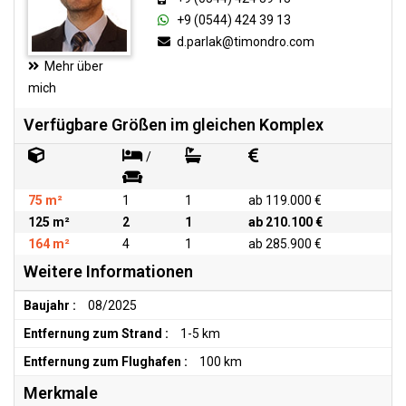
+9 (0544) 424 39 13
d.parlak@timondro.com
Mehr über
mich
Verfügbare Größen im gleichen Komplex
/
75 m²
1
1
ab 119.000 €
125 m²
2
1
ab 210.100 €
164 m²
4
1
ab 285.900 €
Weitere Informationen
Baujahr :
08/2025
Entfernung zum Strand :
1-5 km
Entfernung zum Flughafen :
100 km
Merkmale