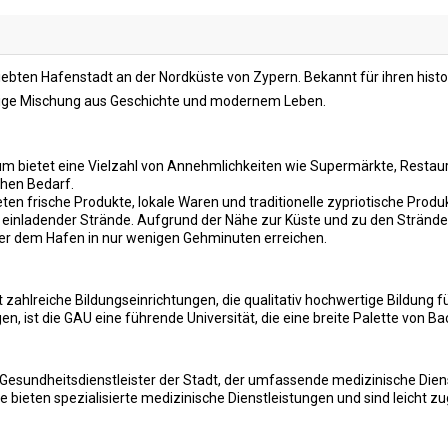
iebten Hafenstadt an der Nordküste von Zypern. Bekannt für ihren histor
artige Mischung aus Geschichte und modernem Leben.
m bietet eine Vielzahl von Annehmlichkeiten wie Supermärkte, Restaur
chen Bedarf.
ten frische Produkte, lokale Waren und traditionelle zypriotische Produ
hl einladender Strände. Aufgrund der Nähe zur Küste und zu den Stränd
 oder dem Hafen in nur wenigen Gehminuten erreichen.
zahlreiche Bildungseinrichtungen, die qualitativ hochwertige Bildung fü
gen, ist die GAU eine führende Universität, die eine breite Palette von
Gesundheitsdienstleister der Stadt, der umfassende medizinische Diens
ne bieten spezialisierte medizinische Dienstleistungen und sind leicht zu