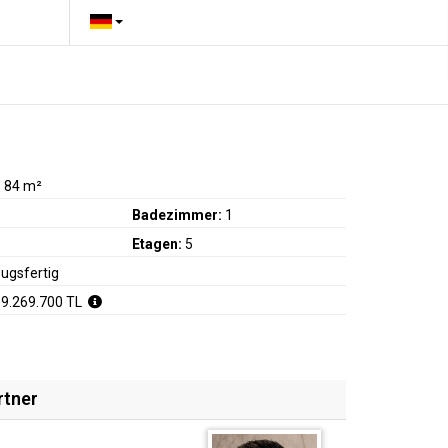
:
84 m²
Badezimmer:
1
Etagen:
5
ugsfertig
 9.269.700 TL
rtner