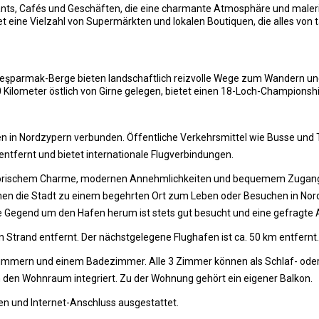
nts, Cafés und Geschäften, die eine charmante Atmosphäre und maleris
et eine Vielzahl von Supermärkten und lokalen Boutiquen, die alles von 
şparmak-Berge bieten landschaftlich reizvolle Wege zum Wandern und
 Kilometer östlich von Girne gelegen, bietet einen 18-Loch-Championsh
n in Nordzypern verbunden. Öffentliche Verkehrsmittel wie Busse und Tax
entfernt und bietet internationale Flugverbindungen.
storischem Charme, modernen Annehmlichkeiten und bequemem Zugang z
 die Stadt zu einem begehrten Ort zum Leben oder Besuchen in Nordzyp
e Gegend um den Hafen herum ist stets gut besucht und eine gefragte A
Strand entfernt. Der nächstgelegene Flughafen ist ca. 50 km entfernt.
 Zimmern und einem Badezimmer. Alle 3 Zimmer können als Schlaf- ode
n den Wohnraum integriert. Zu der Wohnung gehört ein eigener Balkon.
n und Internet-Anschluss ausgestattet.