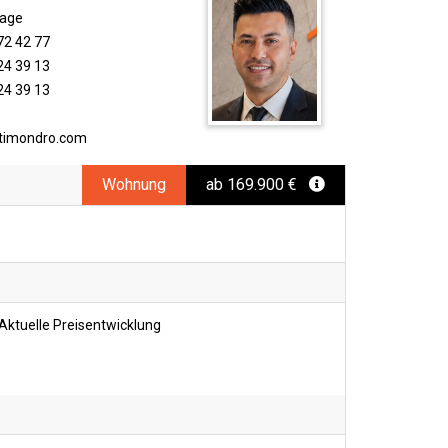
rage
72 42 77
24 39 13
24 39 13
timondro.com
Wohnung
ab 169.900 €
Aktuelle Preisentwicklung