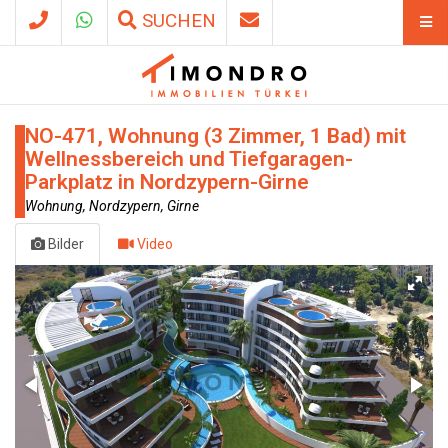
SUCHEN
NO-471, Wohnung (3 Zimmer, 1 Bad) mit
Wellnessbereich und Tiefgaragen-
Parkplatz in Nordzypern-Girne
Wohnung, Nordzypern, Girne
Bilder
Video