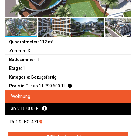
Quadratmeter:
112 m²
Zimmer:
3
Badezimmer:
1
Etage:
1
Kategorie:
Bezugsfertig
Preis in TL:
ab 11.799.600 TL
Wohnung
ab 216.000 €
Ref # : NO-471