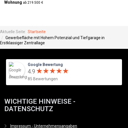
Wohnung
ab 219.500 €
Aktuelle Seite:
Startseite
Gewerbefläche mit Hohem Potenzial und Tiefgarage in
Erstklassiger Zentrallage
Google Bewertung
★
★
★
★
★
★
★
★
★
★
4.9
85 Bewertungen
WICHTIGE HINWEISE -
DATENSCHUTZ
Impressum - Unternehmensangaben