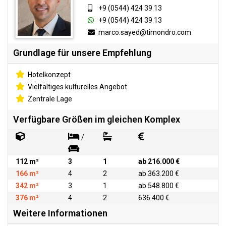
+9 (0544) 424 39 13
+9 (0544) 424 39 13
marco.sayed@timondro.com
Grundlage für unsere Empfehlung
Hotelkonzept
Vielfältiges kulturelles Angebot
Zentrale Lage
Verfügbare Größen im gleichen Komplex
/
112 m²
3
1
ab 216.000 €
166 m²
4
2
ab 363.200 €
342 m²
3
1
ab 548.800 €
376 m²
4
2
636.400 €
Weitere Informationen