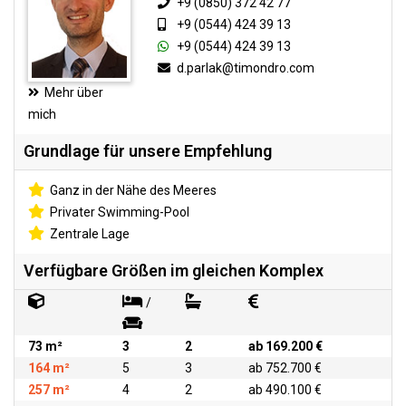
+9 (0850) 372 42 77
+9 (0544) 424 39 13
+9 (0544) 424 39 13
d.parlak@timondro.com
Mehr über
mich
Grundlage für unsere Empfehlung
Ganz in der Nähe des Meeres
Privater Swimming-Pool
Zentrale Lage
Verfügbare Größen im gleichen Komplex
/
73 m²
3
2
ab 169.200 €
164 m²
5
3
ab 752.700 €
257 m²
4
2
ab 490.100 €