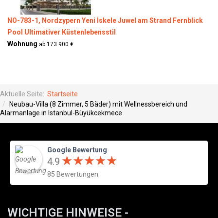
NO-783-1, Nordzypern Yeni İskele Juwel am Strand Fernblick
Pool Ultimativer Küstenlebensstil
Wohnung
ab 173.900 €
Aktuelle Seite:
Startseite
Neubau-Villa (8 Zimmer, 5 Bäder) mit Wellnessbereich und
Alarmanlage in Istanbul-Büyükcekmece
Google Bewertung
★
★
★
★
★
★
★
★
★
★
4.9
85 Bewertungen
WICHTIGE HINWEISE -