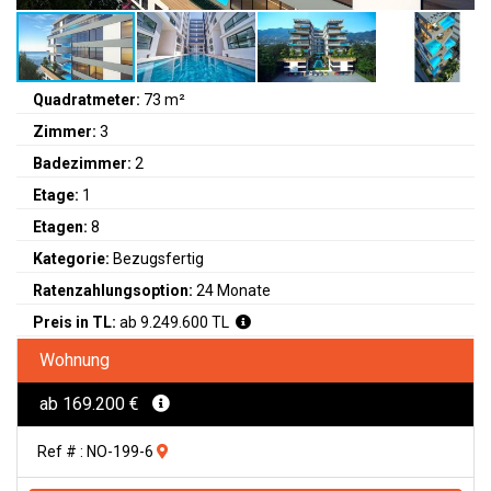
Quadratmeter:
73 m²
Zimmer:
3
Badezimmer:
2
Etage:
1
Etagen:
8
Kategorie:
Bezugsfertig
Ratenzahlungsoption:
24 Monate
Preis in TL:
ab 9.249.600 TL
Wohnung
ab 169.200 €
Ref # : NO-199-6