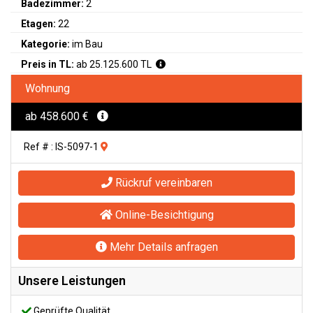
Badezimmer:
2
Etagen:
22
Kategorie:
im Bau
Preis in TL:
ab 25.125.600 TL
Wohnung
ab 458.600 €
Ref # : IS-5097-1
Rückruf vereinbaren
Online-Besichtigung
Mehr Details anfragen
Unsere Leistungen
Geprüfte Qualität