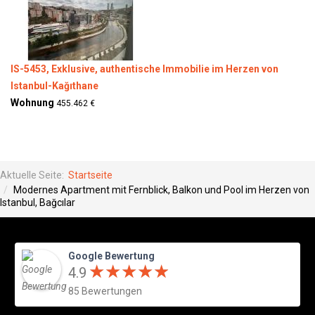
IS-5453, Exklusive, authentische Immobilie im Herzen von
Istanbul-Kağıthane
Wohnung
455.462 €
Aktuelle Seite:
Startseite
Modernes Apartment mit Fernblick, Balkon und Pool im Herzen von
Istanbul, Bağcılar
Google Bewertung
★
★
★
★
★
★
★
★
★
★
4.9
85 Bewertungen