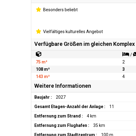
Besonders beliebt
Vielfältiges kulturelles Angebot
Verfügbare Größen im gleichen Komplex
/
75 m²
2
108 m²
3
143 m²
4
Weitere Informationen
Baujahr :
2027
Gesamt Etagen-Anzahl der Anlage :
11
Entfernung zum Strand :
4 km
Entfernung zum Flughafen :
35 km
Entfernung zum Stadtzentrum :
100 m