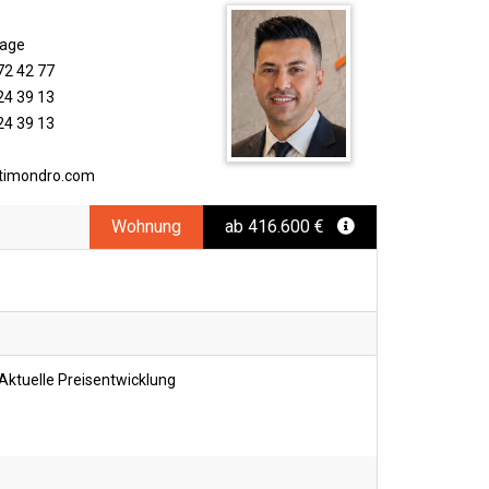
rage
72 42 77
24 39 13
24 39 13
timondro.com
Wohnung
ab 416.600 €
Aktuelle Preisentwicklung