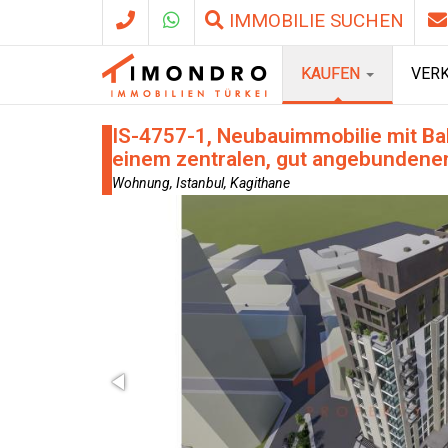
IMMOBILIE SUCHEN
KAUFEN
VER
IS-4757-1, Neubauimmobilie mit Bal
einem zentralen, gut angebundenen 
Wohnung, Istanbul, Kagithane