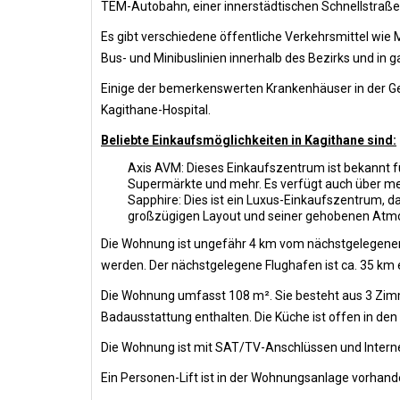
TEM-Autobahn, einer innerstädtischen Schnellstraße
Es gibt verschiedene öffentliche Verkehrsmittel wie M
Bus- und Minibuslinien innerhalb des Bezirks und in 
Einige der bemerkenswerten Krankenhäuser in der Geg
Kagithane-Hospital.
Beliebte Einkaufsmöglichkeiten in Kagithane sind:
Axis AVM: Dieses Einkaufszentrum ist bekannt fü
Supermärkte und mehr. Es verfügt auch über meh
Sapphire: Dies ist ein Luxus-Einkaufszentrum, 
großzügigen Layout und seiner gehobenen Atmosph
Die Wohnung ist ungefähr 4 km vom nächstgelegenen 
werden. Der nächstgelegene Flughafen ist ca. 35 km 
Die Wohnung umfasst 108 m². Sie besteht aus 3 Zim
Badausstattung enthalten. Die Küche ist offen in de
Die Wohnung ist mit SAT/TV-Anschlüssen und Intern
Ein Personen-Lift ist in der Wohnungsanlage vorhand