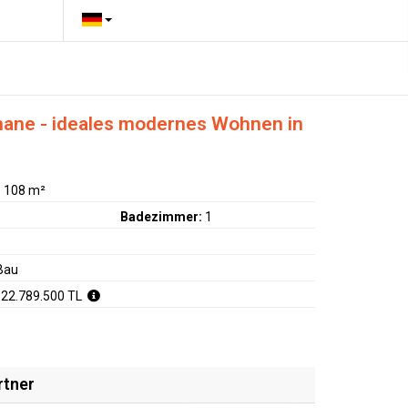
thane - ideales modernes Wohnen in
:
108 m²
Badezimmer:
1
Bau
 22.789.500 TL
rtner