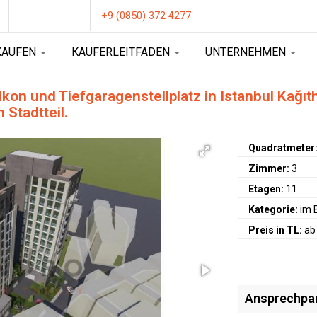
+9 (0850) 372 4277
KAUFEN
KAUFERLEITFADEN
UNTERNEHMEN
kon und Tiefgaragenstellplatz in Istanbul Kağı
Stadtteil.
Quadratmeter
Zimmer:
3
Etagen:
11
Kategorie:
im 
Preis in TL:
ab
Ansprechpa