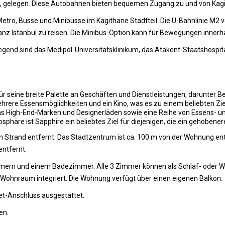
, gelegen. Diese Autobahnen bieten bequemen Zugang zu und von Kagit
etro, Busse und Minibusse im Kagithane Stadtteil. Die U-Bahnlinie M2 ve
ganz Istanbul zu reisen. Die Minibus-Option kann für Bewegungen inner
end sind das Medipol-Universitätsklinikum, das Atakent-Staatshospita
r seine breite Palette an Geschäften und Dienstleistungen, darunter B
rere Essensmöglichkeiten und ein Kino, was es zu einem beliebten Zi
das High-End-Marken und Designerläden sowie eine Reihe von Essens- un
äre ist Sapphire ein beliebtes Ziel für diejenigen, die ein gehobener
Strand entfernt. Das Stadtzentrum ist ca. 100 m von der Wohnung entf
entfernt.
mern und einem Badezimmer. Alle 3 Zimmer können als Schlaf- oder Wo
n Wohnraum integriert. Die Wohnung verfügt über einen eigenen Balkon.
et-Anschluss ausgestattet.
en.