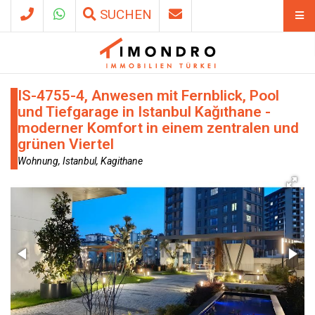
SUCHEN
IS-4755-4, Anwesen mit Fernblick, Pool
und Tiefgarage in Istanbul Kağıthane -
moderner Komfort in einem zentralen und
grünen Viertel
Wohnung, Istanbul, Kagithane