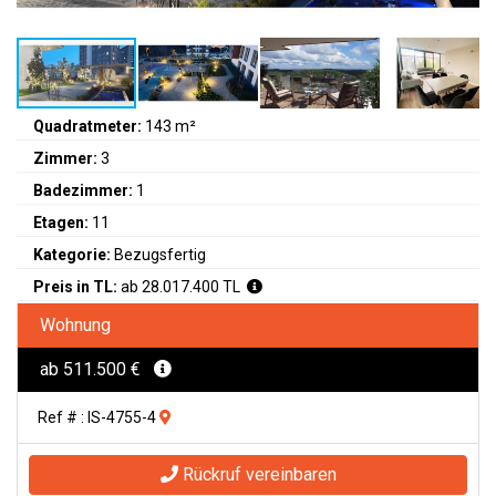
Quadratmeter:
143 m²
Zimmer:
3
Badezimmer:
1
Etagen:
11
Kategorie:
Bezugsfertig
Preis in TL:
ab 28.017.400 TL
Wohnung
ab 511.500 €
Ref # : IS-4755-4
Rückruf vereinbaren