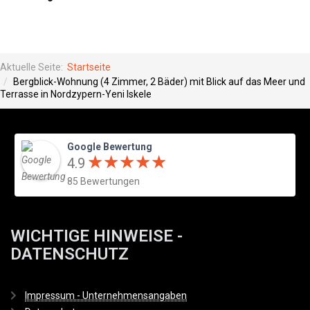
Aktuelle Seite:
Startseite
Bergblick-Wohnung (4 Zimmer, 2 Bäder) mit Blick auf das Meer und
Terrasse in Nordzypern-Yeni Iskele
Google Bewertung
★
★
★
★
★
★
★
★
★
★
4.9
85 Bewertungen
WICHTIGE HINWEISE -
DATENSCHUTZ
Impressum - Unternehmensangaben