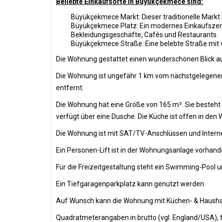
Beliebte Einkaufsorte in Büyükçekmece sind:
Büyükçekmece Markt: Dieser traditionelle Markt i
Büyükçekmece Platz: Ein modernes Einkaufszent
Bekleidungsgeschäfte, Cafés und Restaurants.
Büyükçekmece Straße: Eine belebte Straße mit 
Die Wohnung gestattet einen wunderschönen Blick a
Die Wohnung ist ungefähr 1 km vom nächstgelegenen 
entfernt.
Die Wohnung hat eine Größe von 165 m². Sie besteh
verfügt über eine Dusche. Die Küche ist offen in den
Die Wohnung ist mit SAT/TV-Anschlüssen und Intern
Ein Personen-Lift ist in der Wohnungsanlage vorha
Für die Freizeitgestaltung steht ein Swimming-Pool 
Ein Tiefgaragenparkplatz kann genutzt werden.
Auf Wunsch kann die Wohnung mit Küchen- & Hausha
Quadratmeterangaben in brutto (vgl. England/USA), f