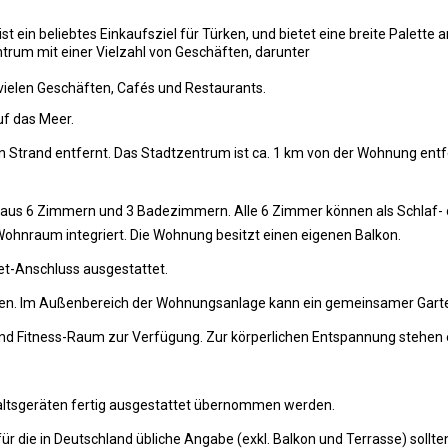
st ein beliebtes Einkaufsziel für Türken, und bietet eine breite Palette
rum mit einer Vielzahl von Geschäften, darunter
vielen Geschäften, Cafés und Restaurants.
uf das Meer.
Strand entfernt. Das Stadtzentrum ist ca. 1 km von der Wohnung entfe
t aus 6 Zimmern und 3 Badezimmern. Alle 6 Zimmer können als Schlaf
 Wohnraum integriert. Die Wohnung besitzt einen eigenen Balkon.
et-Anschluss ausgestattet.
nden. Im Außenbereich der Wohnungsanlage kann ein gemeinsamer Gart
und Fitness-Raum zur Verfügung. Zur körperlichen Entspannung stehen e
ltsgeräten fertig ausgestattet übernommen werden.
ür die in Deutschland übliche Angabe (exkl. Balkon und Terrasse) soll