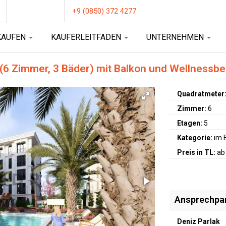
+9 (0850) 372 4277
KAUFEN
KAUFERLEITFADEN
UNTERNEHMEN
(6 Zimmer, 3 Bäder) mit Balkon und Wellnessbe
Quadratmeter
Zimmer:
6
Etagen:
5
Kategorie:
im 
Preis in TL:
ab
Ansprechpa
Deniz Parlak