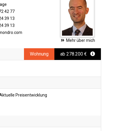
rage
72 42 77
24 39 13
24 39 13
imondro.com
Mehr über mich
Wohnung
ab 278.200 €
Aktuelle Preisentwicklung