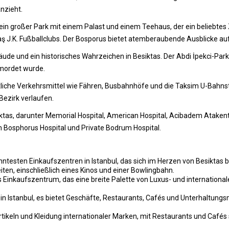
nzieht.
 ein großer Park mit einem Palast und einem Teehaus, der ein beliebtes Z
 J.K. Fußballclubs. Der Bosporus bietet atemberaubende Ausblicke auf 
e und ein historisches Wahrzeichen in Besiktas. Der Abdi İpekci-Park 
rmordet wurde.
ntliche Verkehrsmittel wie Fähren, Busbahnhöfe und die Taksim U-Bahns
Bezirk verlaufen.
tas, darunter Memorial Hospital, American Hospital, Acibadem Atakent U
 Bosphorus Hospital und Private Bodrum Hospital.
nntesten Einkaufszentren in Istanbul, das sich im Herzen von Besiktas b
en, einschließlich eines Kinos und einer Bowlingbahn.
es Einkaufszentrum, das eine breite Palette von Luxus- und internation
in Istanbul, es bietet Geschäfte, Restaurants, Cafés und Unterhaltungs
tikeln und Kleidung internationaler Marken, mit Restaurants und Cafés