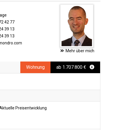
rage
72 42 77
24 39 13
24 39 13
imondro.com
Mehr über mich
Wohnung
ab 1.707.800 €
Aktuelle Preisentwicklung