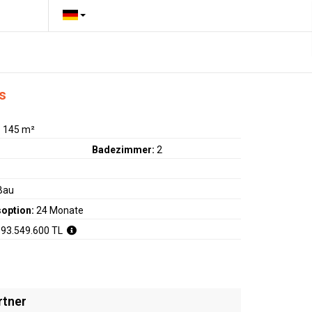
s
:
145 m²
Badezimmer:
2
Bau
option:
24 Monate
 93.549.600 TL
rtner