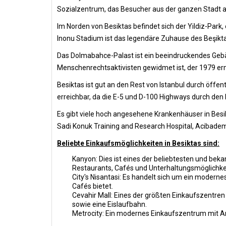
Sozialzentrum, das Besucher aus der ganzen Stadt a
Im Norden von Besiktas befindet sich der Yildiz-Park,
Inonu Stadium ist das legendäre Zuhause des Beşiktaş
Das Dolmabahce-Palast ist ein beeindruckendes Gebäud
Menschenrechtsaktivisten gewidmet ist, der 1979 e
Besiktas ist gut an den Rest von Istanbul durch öffe
erreichbar, da die E-5 und D-100 Highways durch den 
Es gibt viele hoch angesehene Krankenhäuser in Besik
Sadi Konuk Training and Research Hospital, Acibadem
Beliebte Einkaufsmöglichkeiten in Besiktas sind:
Kanyon: Dies ist eines der beliebtesten und beka
Restaurants, Cafés und Unterhaltungsmöglichkeit
City's Nisantasi: Es handelt sich um ein modern
Cafés bietet.
Cevahir Mall: Eines der größten Einkaufszentren 
sowie eine Eislaufbahn.
Metrocity: Ein modernes Einkaufszentrum mit Ar