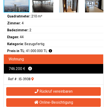
Quadratmeter:
210 m²
Zimmer:
4
Badezimmer:
2
Etagen:
44
Kategorie:
Bezugsfertig
Preis in TL:
41.000.000 TL
Wohnung
746.200 €
Ref # : IS-3938
Rückruf vereinbaren
Online-Besichtigung