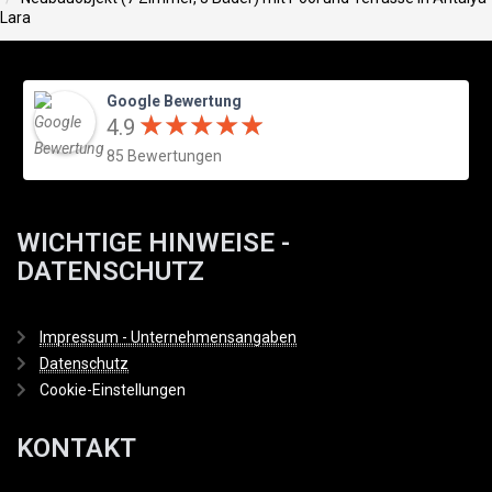
Lara
Google Bewertung
★
★
★
★
★
★
★
★
★
★
4.9
85 Bewertungen
WICHTIGE HINWEISE -
DATENSCHUTZ
Impressum - Unternehmensangaben
Datenschutz
Cookie-Einstellungen
KONTAKT