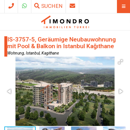
SUCHEN
IS-3757-5, Geräumige Neubauwohnung
mit Pool & Balkon in Istanbul Kağıthane
Wohnung, Istanbul, Kagithane