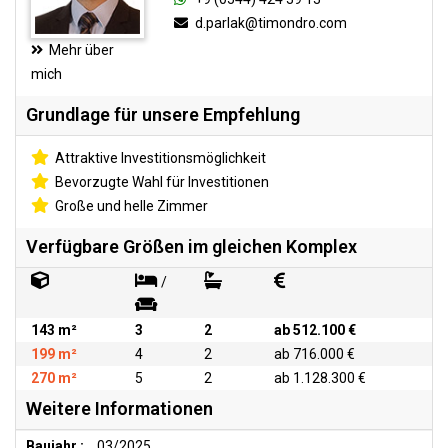
d.parlak@timondro.com
Mehr über
mich
Grundlage für unsere Empfehlung
Attraktive Investitionsmöglichkeit
Bevorzugte Wahl für Investitionen
Große und helle Zimmer
Verfügbare Größen im gleichen Komplex
/
143 m²
3
2
ab 512.100 €
199 m²
4
2
ab 716.000 €
270 m²
5
2
ab 1.128.300 €
Weitere Informationen
Baujahr :
03/2025