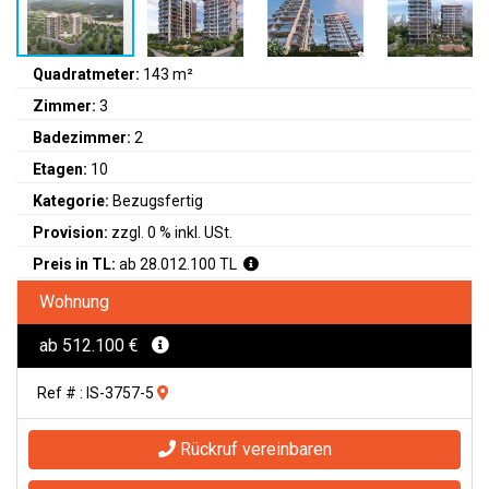
Quadratmeter:
143 m²
Zimmer:
3
Badezimmer:
2
Etagen:
10
Kategorie:
Bezugsfertig
Provision:
zzgl. 0 % inkl. USt.
Preis in TL:
ab 28.012.100 TL
Wohnung
ab 512.100 €
Ref # : IS-3757-5
Rückruf vereinbaren