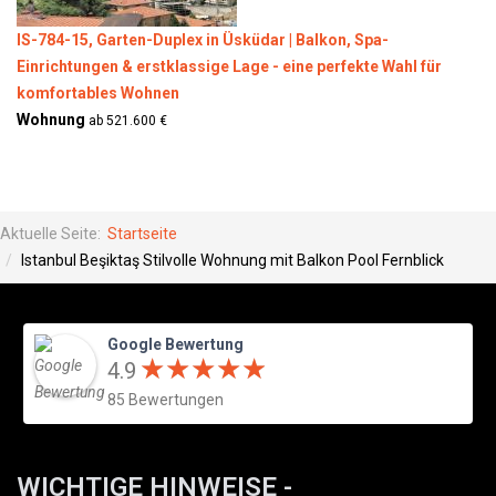
IS-784-15, Garten-Duplex in Üsküdar | Balkon, Spa-
Einrichtungen & erstklassige Lage - eine perfekte Wahl für
komfortables Wohnen
Wohnung
ab 521.600 €
Aktuelle Seite:
Startseite
Istanbul Beşiktaş Stilvolle Wohnung mit Balkon Pool Fernblick
Google Bewertung
★
★
★
★
★
★
★
★
★
★
4.9
85 Bewertungen
WICHTIGE HINWEISE -