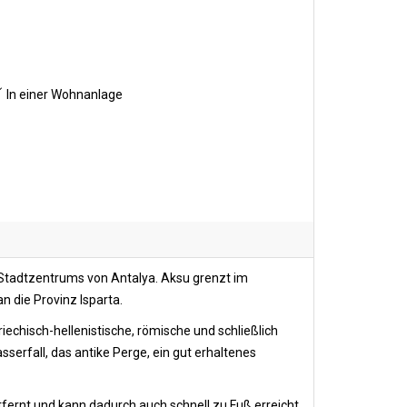
In einer Wohnanlage
 Stadtzentrums von Antalya. Aksu grenzt im
 die Provinz Isparta.
riechisch-hellenistische, römische und schließlich
erfall, das antike Perge, ein gut erhaltenes
ernt und kann dadurch auch schnell zu Fuß erreicht