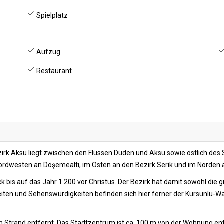
Spielplatz
Aufzug
Restaurant
irk Aksu liegt zwischen den Flüssen Düden und Aksu sowie östlich des
dwesten an Döşemealtı, im Osten an den Bezirk Serik und im Norden an
k bis auf das Jahr 1.200 vor Christus. Der Bezirk hat damit sowohl die g
ten und Sehenswürdigkeiten befinden sich hier ferner der Kursunlu-Wass
Strand entfernt. Das Stadtzentrum ist ca. 100 m von der Wohnung entf