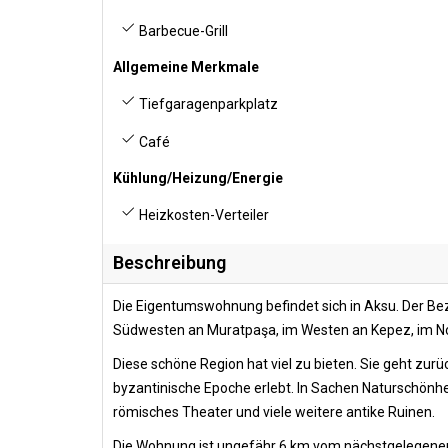
Barbecue-Grill
Allgemeine Merkmale
Tiefgaragenparkplatz
Café
Kühlung/Heizung/Energie
Heizkosten-Verteiler
Beschreibung
Die Eigentumswohnung befindet sich in Aksu. Der Bez
Südwesten an Muratpaşa, im Westen an Kepez, im Nor
Diese schöne Region hat viel zu bieten. Sie geht zurüc
byzantinische Epoche erlebt. In Sachen Naturschönhei
römisches Theater und viele weitere antike Ruinen.
Die Wohnung ist ungefähr 6 km vom nächstgelegenen 