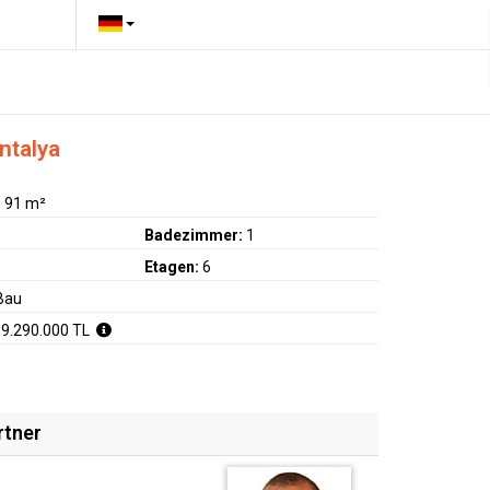
ntalya
:
91 m²
Badezimmer:
1
Etagen:
6
Bau
 9.290.000 TL
rtner