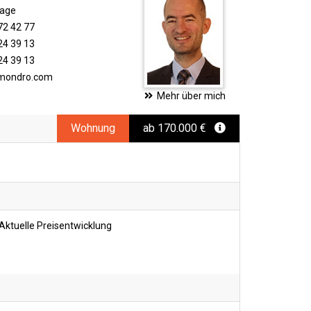
rage
72 42 77
24 39 13
24 39 13
imondro.com
Mehr über mich
Wohnung
ab 170.000 €
Aktuelle Preisentwicklung