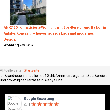
AN-2130, Klimatisierte Wohnung mit Spa-Bereich und Balkon in
Antalya Konyaaltı — hervorragende Lage und modernes
Design.
Wohnung
209.300 €
Aktuelle Seite:
Startseite
Brandneue Immobilie mit 4 Schlafzimmern, eigenem Spa-Bereich
und großzügiger Terrasse in Alanya Oba
Google Bewertung
★
★
★
★
★
★
★
★
★
★
4.9