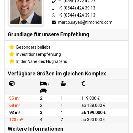
+9 (0850) 372 42 77
+9 (0544) 424 39 13
+9 (0544) 424 39 13
marco.sayed@timondro.com
Grundlage für unsere Empfehlung
Besonders beliebt
Investitionsempfehlung
In der Nähe des Flughafens
Verfügbare Größen im gleichen Komplex
/
55 m²
2
1
119.000 €
68 m²
2
1
ab 138.000 €
93 m²
3
1
ab 199.000 €
123 m²
4
2
ab 390.000 €
Weitere Informationen