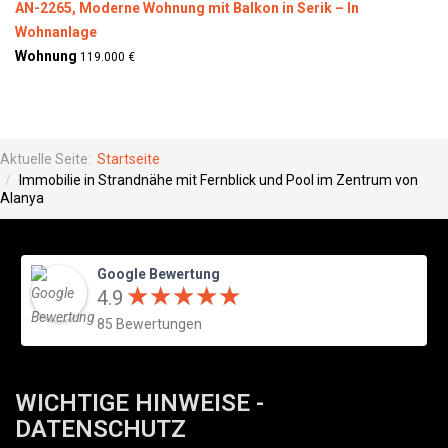
AN-2265, Moderne Wohnung mit Balkon in Serik – In
Wohnanlage
Wohnung
119.000 €
Aktuelle Seite:
Startseite
Immobilie in Strandnähe mit Fernblick und Pool im Zentrum von
Alanya
Google Bewertung
★
★
★
★
★
★
★
★
★
★
4.9
85 Bewertungen
WICHTIGE HINWEISE -
DATENSCHUTZ