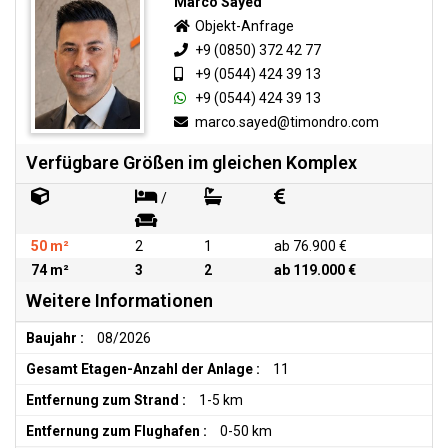
Marco Sayed
Objekt-Anfrage
+9 (0850) 372 42 77
+9 (0544) 424 39 13
+9 (0544) 424 39 13
marco.sayed@timondro.com
Verfügbare Größen im gleichen Komplex
/
50 m²
2
1
ab 76.900 €
74 m²
3
2
ab 119.000 €
Weitere Informationen
Baujahr :
08/2026
Gesamt Etagen-Anzahl der Anlage :
11
Entfernung zum Strand :
1-5 km
Entfernung zum Flughafen :
0-50 km